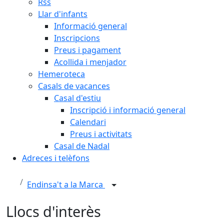
Rss
Llar d'infants
Informació general
Inscripcions
Preus i pagament
Acollida i menjador
Hemeroteca
Casals de vacances
Casal d'estiu
Inscripció i informació general
Calendari
Preus i activitats
Casal de Nadal
Adreces i telèfons
Endinsa't a la Marca
Llocs d'interès