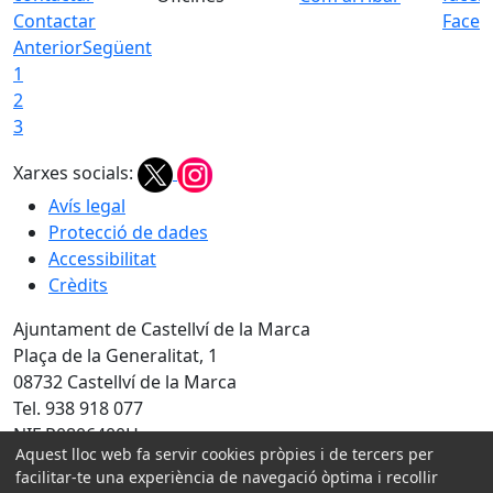
Contactar
Faceb
Anterior
Següent
1
2
3
Xarxes socials:
Avís legal
Protecció de dades
Accessibilitat
Crèdits
Ajuntament de Castellví de la Marca
Plaça de la Generalitat, 1
08732 Castellví de la Marca
Tel. 938 918 077
NIF P0806400H
Aquest lloc web fa servir cookies pròpies i de tercers per
Amb la col·laboració de:
facilitar-te una experiència de navegació òptima i recollir