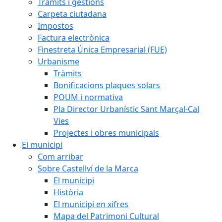
Tràmits i gestions
Carpeta ciutadana
Impostos
Factura electrònica
Finestreta Única Empresarial (FUE)
Urbanisme
Tràmits
Bonificacions plaques solars
POUM i normativa
Pla Director Urbanístic Sant Marçal-Cal
Vies
Projectes i obres municipals
El municipi
Com arribar
Sobre Castellví de la Marca
El municipi
Història
El municipi en xifres
Mapa del Patrimoni Cultural