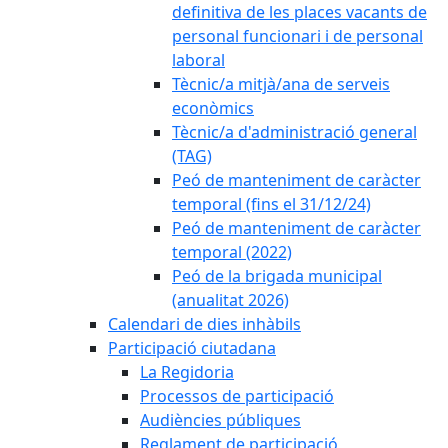
definitiva de les places vacants de
personal funcionari i de personal
laboral
Tècnic/a mitjà/ana de serveis
econòmics
Tècnic/a d'administració general
(TAG)
Peó de manteniment de caràcter
temporal (fins el 31/12/24)
Peó de manteniment de caràcter
temporal (2022)
Peó de la brigada municipal
(anualitat 2026)
Calendari de dies inhàbils
Participació ciutadana
La Regidoria
Processos de participació
Audiències públiques
Reglament de participació