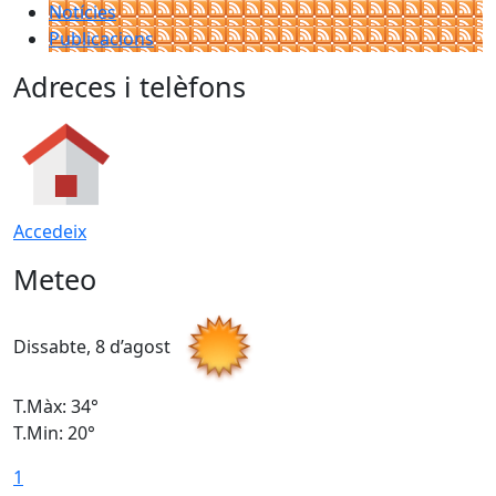
Notícies
Publicacions
Adreces i telèfons
Accedeix
Meteo
Dissabte, 8 d’agost
D
T.Màx: 34°
T
T.Min: 20°
T
1