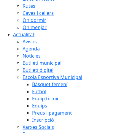
Rutes
Caves i cellers
On dormir
On menjar
Actualitat
Avisos
Agenda
Notícies
Butlletí municipal
Butlletí digital
Escola Esportiva Municipal
Bàsquet femení
Futbol
Equip tècnic
Equips
Preus i pagament
Inscripció
Xarxes Socials