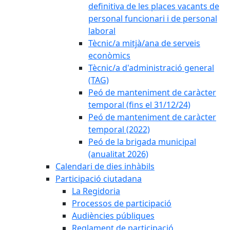
definitiva de les places vacants de
personal funcionari i de personal
laboral
Tècnic/a mitjà/ana de serveis
econòmics
Tècnic/a d'administració general
(TAG)
Peó de manteniment de caràcter
temporal (fins el 31/12/24)
Peó de manteniment de caràcter
temporal (2022)
Peó de la brigada municipal
(anualitat 2026)
Calendari de dies inhàbils
Participació ciutadana
La Regidoria
Processos de participació
Audiències públiques
Reglament de participació