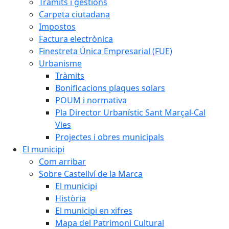
Tràmits i gestions
Carpeta ciutadana
Impostos
Factura electrònica
Finestreta Única Empresarial (FUE)
Urbanisme
Tràmits
Bonificacions plaques solars
POUM i normativa
Pla Director Urbanístic Sant Marçal-Cal
Vies
Projectes i obres municipals
El municipi
Com arribar
Sobre Castellví de la Marca
El municipi
Història
El municipi en xifres
Mapa del Patrimoni Cultural