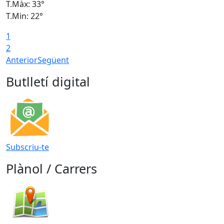
T.Màx: 33°
T
T.Min: 22°
T
1
2
Anterior
Següent
Butlletí digital
Subscriu-te
Plànol / Carrers