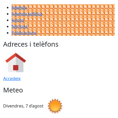
Agenda
Agenda política
Avisos
Notícies
Publicacions
Adreces i telèfons
Accedeix
Meteo
Divendres, 7 d’agost
D