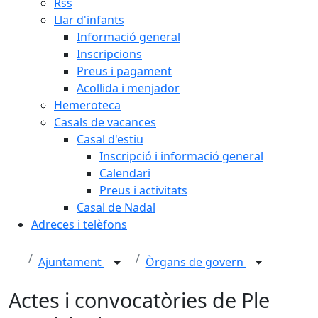
Rss
Llar d'infants
Informació general
Inscripcions
Preus i pagament
Acollida i menjador
Hemeroteca
Casals de vacances
Casal d'estiu
Inscripció i informació general
Calendari
Preus i activitats
Casal de Nadal
Adreces i telèfons
Ajuntament
Òrgans de govern
Actes i convocatòries de Ple