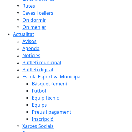
Rutes
Caves i cellers
On dormir
On menjar
Actualitat
Avisos
Agenda
Notícies
Butlletí municipal
Butlletí digital
Escola Esportiva Municipal
Bàsquet femení
Futbol
Equip tècnic
Equips
Preus i pagament
Inscripció
Xarxes Socials