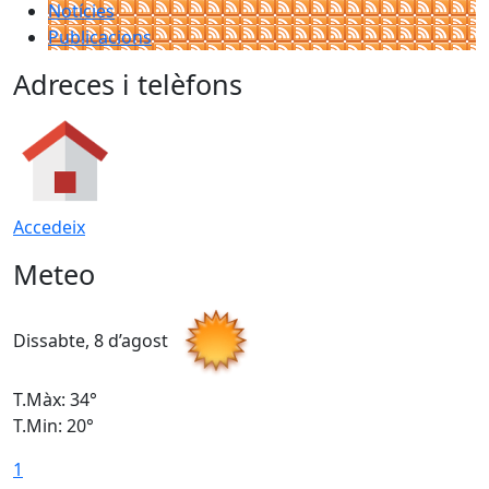
Notícies
Publicacions
Adreces i telèfons
Accedeix
Meteo
Dissabte, 8 d’agost
D
T.Màx: 34°
T
T.Min: 20°
T
1