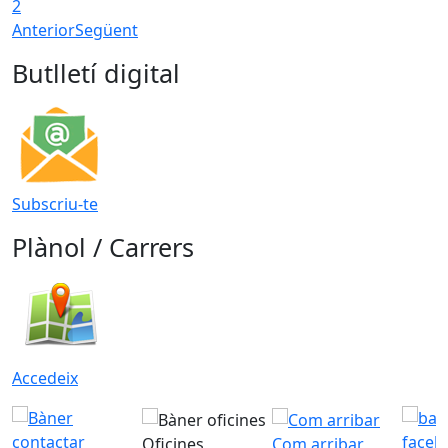
2
Anterior
Següent
Butlletí digital
Subscriu-te
Plànol / Carrers
Accedeix
Oficines
Com arribar