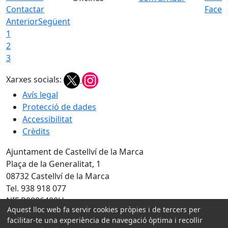
Contactar
Faceb
Anterior
Següent
1
2
3
Xarxes socials:
Avís legal
Protecció de dades
Accessibilitat
Crèdits
Ajuntament de Castellví de la Marca
Plaça de la Generalitat, 1
08732 Castellví de la Marca
Tel. 938 918 077
NIF P0806400H
Aquest lloc web fa servir cookies pròpies i de tercers per
facilitar-te una experiència de navegació òptima i recollir
Amb la col·laboració de: