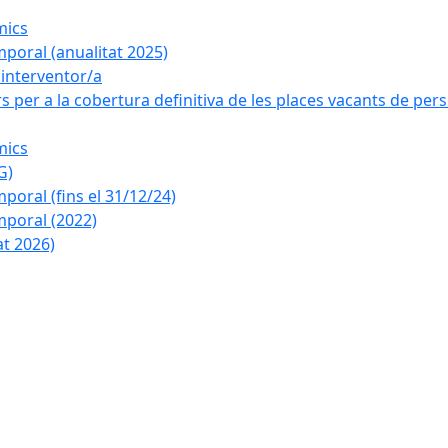
mics
poral (anualitat 2025)
a interventor/a
 per a la cobertura definitiva de les places vacants de pers
mics
G)
oral (fins el 31/12/24)
poral (2022)
at 2026)