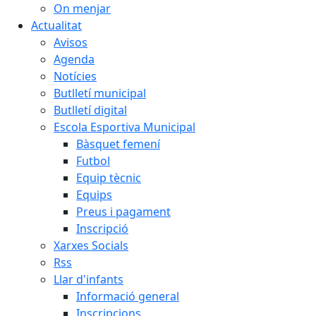
On menjar
Actualitat
Avisos
Agenda
Notícies
Butlletí municipal
Butlletí digital
Escola Esportiva Municipal
Bàsquet femení
Futbol
Equip tècnic
Equips
Preus i pagament
Inscripció
Xarxes Socials
Rss
Llar d'infants
Informació general
Inscripcions