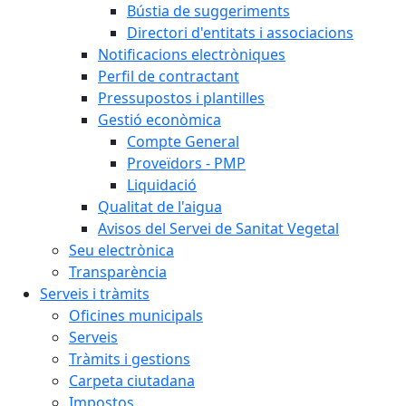
Bústia de suggeriments
Directori d'entitats i associacions
Notificacions electròniques
Perfil de contractant
Pressupostos i plantilles
Gestió econòmica
Compte General
Proveïdors - PMP
Liquidació
Qualitat de l'aigua
Avisos del Servei de Sanitat Vegetal
Seu electrònica
Transparència
Serveis i tràmits
Oficines municipals
Serveis
Tràmits i gestions
Carpeta ciutadana
Impostos