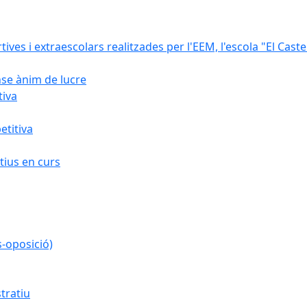
rtives i extraescolars realitzades per l'EEM, l'escola "El Caste
nse ànim de lucre
tiva
titiva
ius en curs
s-oposició)
tratiu