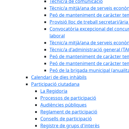
Tècnic/a de comunicació
Tècnic/a mitjà/ana de serveis econò
Peó de manteniment de caràcter tem
Provisió lloc de treball secretari/àri
Convocatòria excepcional del concurs
laboral
Tècnic/a mitjà/ana de serveis econò
Tècnic/a d'administració general (TA
Peó de manteniment de caràcter temp
Peó de manteniment de caràcter tem
Peó de la brigada municipal (anualit
Calendari de dies inhàbils
Participació ciutadana
La Regidoria
Processos de participació
Audiències públiques
Reglament de participació
Consells de participació
Registre de grups d'interès