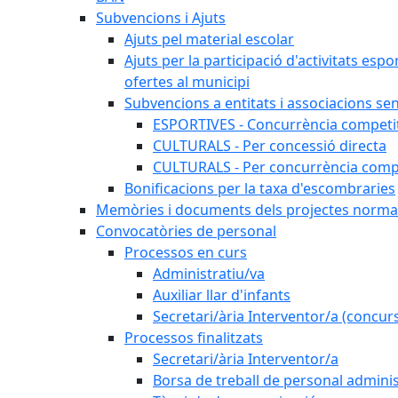
Subvencions i Ajuts
Ajuts pel material escolar
Ajuts per la participació d'activitats espo
ofertes al municipi
Subvencions a entitats i associacions se
ESPORTIVES - Concurrència competi
CULTURALS - Per concessió directa
CULTURALS - Per concurrència compe
Bonificacions per la taxa d'escombraries
Memòries i documents dels projectes normat
Convocatòries de personal
Processos en curs
Administratiu/va
Auxiliar llar d'infants
Secretari/ària Interventor/a (concur
Processos finalitzats
Secretari/ària Interventor/a
Borsa de treball de personal adminis