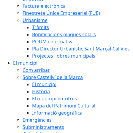
Factura electrònica
Finestreta Única Empresarial (FUE)
Urbanisme
Tràmits
Bonificacions plaques solars
POUM i normativa
Pla Director Urbanístic Sant Marçal-Cal Vies
Projectes i obres municipals
El municipi
Com arribar
Sobre Castellví de la Marca
El municipi
Història
El municipi en xifres
Mapa del Patrimoni Cultural
Informació geogràfica
Emergències
Subministraments