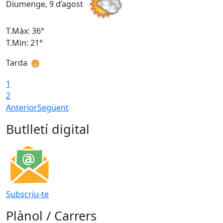
Diumenge, 9 d’agost
D
T.Màx: 36°
T
T.Min: 21°
T
Tarda
T
1
2
Anterior
Següent
Butlletí digital
Subscriu-te
Plànol / Carrers