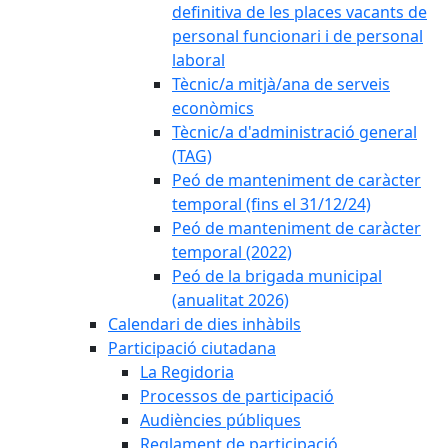
definitiva de les places vacants de
personal funcionari i de personal
laboral
Tècnic/a mitjà/ana de serveis
econòmics
Tècnic/a d'administració general
(TAG)
Peó de manteniment de caràcter
temporal (fins el 31/12/24)
Peó de manteniment de caràcter
temporal (2022)
Peó de la brigada municipal
(anualitat 2026)
Calendari de dies inhàbils
Participació ciutadana
La Regidoria
Processos de participació
Audiències públiques
Reglament de participació