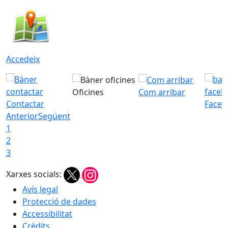
Accedeix
Oficines
Com arribar
Contactar
Faceb
Anterior
Següent
1
2
3
Xarxes socials:
Avís legal
Protecció de dades
Accessibilitat
Crèdits