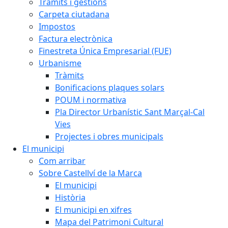
Tràmits i gestions
Carpeta ciutadana
Impostos
Factura electrònica
Finestreta Única Empresarial (FUE)
Urbanisme
Tràmits
Bonificacions plaques solars
POUM i normativa
Pla Director Urbanístic Sant Marçal-Cal
Vies
Projectes i obres municipals
El municipi
Com arribar
Sobre Castellví de la Marca
El municipi
Història
El municipi en xifres
Mapa del Patrimoni Cultural