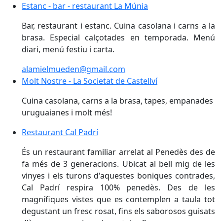
Estanc - bar - restaurant La Múnia
Estanc - bar - restaurant La Múnia
Bar, restaurant i estanc. Cuina casolana i carns a la
brasa. Especial calçotades en temporada. Menú
diari, menú festiu i carta.
alamielmueden@gmail.com
Molt Nostre - La Societat de Castellví
Molt Nostre - La Societat de Castellví
Cuina casolana, carns a la brasa, tapes, empanades
uruguaianes i molt més!
Restaurant Cal Padrí
Restaurant Cal Padrí
És un restaurant familiar arrelat al Penedès des de
fa més de 3 generacions. Ubicat al bell mig de les
vinyes i els turons d'aquestes boniques contrades,
Cal Padrí respira 100% penedès. Des de les
magnífiques vistes que es contemplen a taula tot
degustant un fresc rosat, fins els saborosos guisats