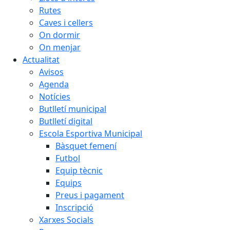
Rutes
Caves i cellers
On dormir
On menjar
Actualitat
Avisos
Agenda
Notícies
Butlletí municipal
Butlletí digital
Escola Esportiva Municipal
Bàsquet femení
Futbol
Equip tècnic
Equips
Preus i pagament
Inscripció
Xarxes Socials