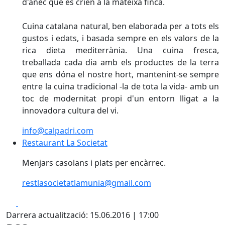
d'ànec que es crien a la mateixa finca.
Cuina catalana natural, ben elaborada per a tots els
gustos i edats, i basada sempre en els valors de la
rica dieta mediterrània. Una cuina fresca,
treballada cada dia amb els productes de la terra
que ens dóna el nostre hort, mantenint-se sempre
entre la cuina tradicional -la de tota la vida- amb un
toc de modernitat propi d'un entorn lligat a la
innovadora cultura del vi.
info@calpadri.com
Restaurant La Societat
Restaurant La Societat
Menjars casolans i plats per encàrrec.
restlasocietatlamunia@gmail.com
Facebook
X
Darrera actualització: 15.06.2016 | 17:00