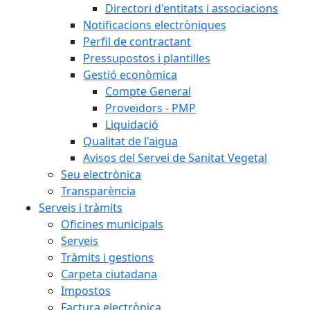
Directori d'entitats i associacions
Notificacions electròniques
Perfil de contractant
Pressupostos i plantilles
Gestió econòmica
Compte General
Proveïdors - PMP
Liquidació
Qualitat de l'aigua
Avisos del Servei de Sanitat Vegetal
Seu electrònica
Transparència
Serveis i tràmits
Oficines municipals
Serveis
Tràmits i gestions
Carpeta ciutadana
Impostos
Factura electrònica