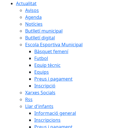
Actualitat
Avisos
Agenda
Notícies
Butlletí municipal
Butlletí digital
Escola Esportiva Municipal
Bàsquet femení
Futbol
Equip tècnic
Equips
Preus i pagament
Inscripció
Xarxes Socials
Rss
Llar d'infants
Informació general
Inscripcions
Preus i pagament