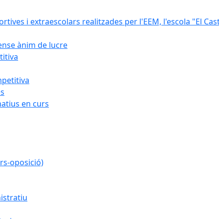
ortives i extraescolars realitzades per l'EEM, l'escola "El Cast
sense ànim de lucre
itiva
petitiva
es
atius en curs
rs-oposició)
istratiu