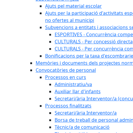
Ajuts pel material escolar
Ajuts per la participació d'activitats esp
no ofertes al municipi
Subvencions a entitats i associacions 
ESPORTIVES - Concurrència compet
CULTURALS - Per concessió directa
CULTURALS - Per concurrència com
Bonificacions per la taxa d'escombrari
Memòries i documents dels projectes norm
Convocatòries de personal
Processos en curs
Administratiu/va
Auxiliar llar d'infants
Secretari/ària Interventor/a (concu
Processos finalitzats
Secretari/ària Interventor/a
Borsa de treball de personal admin
Tècnic/a de comunicació