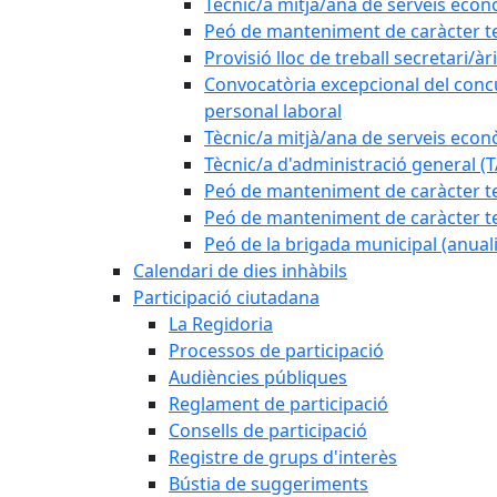
Tècnic/a mitjà/ana de serveis eco
Peó de manteniment de caràcter te
Provisió lloc de treball secretari/àr
Convocatòria excepcional del concur
personal laboral
Tècnic/a mitjà/ana de serveis eco
Tècnic/a d'administració general (
Peó de manteniment de caràcter te
Peó de manteniment de caràcter t
Peó de la brigada municipal (anuali
Calendari de dies inhàbils
Participació ciutadana
La Regidoria
Processos de participació
Audiències públiques
Reglament de participació
Consells de participació
Registre de grups d'interès
Bústia de suggeriments