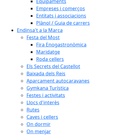
Equipaments
Empreses i comerços
Entitats i associacions
Plànol / Guia de carrers
Endinsa't a la Marca
Festa del Most
Fira Enogastronòmica
Maridatge
Roda cellers
Els Secrets del Castellot
Baixada dels Reis
Aparcament autocaravanes
Gymkana Turística
Festes i activitats
Llocs d'interès
Rutes
Caves i cellers
On dormir
On menjar