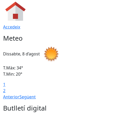
Accedeix
Meteo
Dissabte, 8 d’agost
D
T.Màx: 34°
T
T.Min: 20°
T
1
2
Anterior
Següent
Butlletí digital