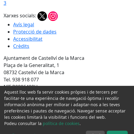
3
Xarxes socials:
Avís legal
Protecció de dades
Accessibilitat
Crèdits
Ajuntament de Castellví de la Marca
Plaça de la Generalitat, 1
08732 Castellví de la Marca
Tel. 938 918 077
NIF P0806400H
Aquest lloc web fa servir cookies pròpies i de tercers per
facilitar-te una experiència de navegació òptima i recollir
Amb la col·laboració de:
informació anònima per millorar i adaptar-nos a les teves
preferències i pautes de navegació. Navegar sense acceptar
les cookies limitarà la visibilitat i funcions del web.
Podeu consultar la
política de cookies
.