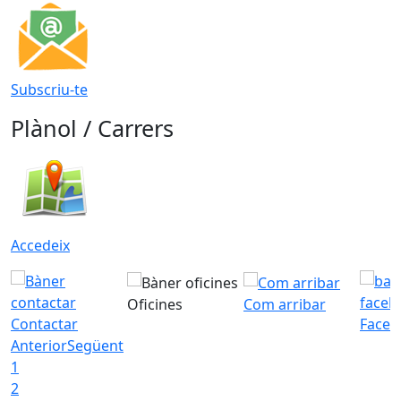
Subscriu-te
Plànol / Carrers
Accedeix
Oficines
Com arribar
Contactar
Faceb
Anterior
Següent
1
2