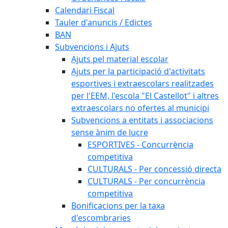
Calendari Fiscal
Tauler d'anuncis / Edictes
BAN
Subvencions i Ajuts
Ajuts pel material escolar
Ajuts per la participació d'activitats
esportives i extraescolars realitzades
per l'EEM, l'escola "El Castellot" i altres
extraescolars no ofertes al municipi
Subvencions a entitats i associacions
sense ànim de lucre
ESPORTIVES - Concurrència
competitiva
CULTURALS - Per concessió directa
CULTURALS - Per concurrència
competitiva
Bonificacions per la taxa
d'escombraries