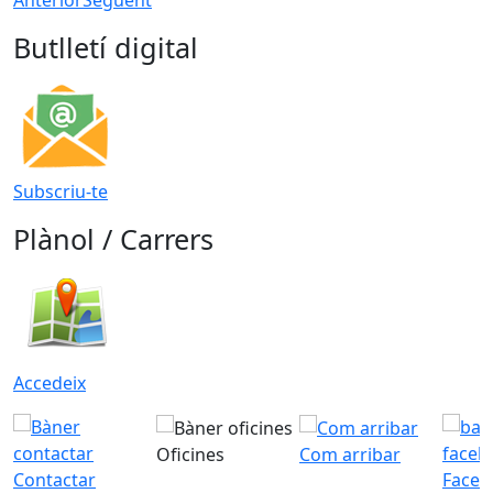
Butlletí digital
Subscriu-te
Plànol / Carrers
Accedeix
Oficines
Com arribar
Contactar
Faceb