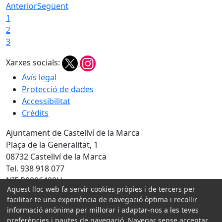
Anterior
Següent
1
2
3
Xarxes socials:
Avís legal
Protecció de dades
Accessibilitat
Crèdits
Ajuntament de Castellví de la Marca
Plaça de la Generalitat, 1
08732 Castellví de la Marca
Tel. 938 918 077
NIF P0806400H
Aquest lloc web fa servir cookies pròpies i de tercers per
Amb la col·laboració de:
facilitar-te una experiència de navegació òptima i recollir
informació anònima per millorar i adaptar-nos a les teves
preferències i pautes de navegació. Navegar sense acceptar