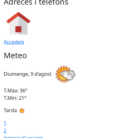
Adreces i telèfons
Accedeix
Meteo
Diumenge, 9 d’agost
D
T.Màx: 36°
T
T.Min: 21°
T
Tarda
T
1
2
Anterior
Següent