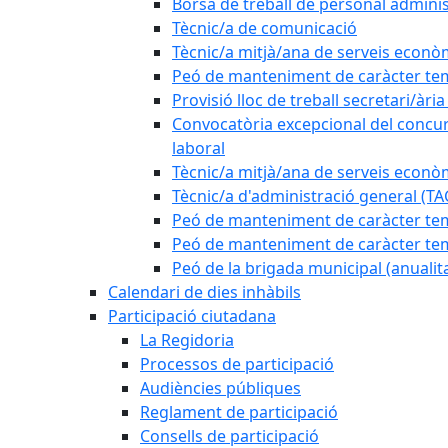
Borsa de treball de personal adminis
Tècnic/a de comunicació
Tècnic/a mitjà/ana de serveis econò
Peó de manteniment de caràcter tem
Provisió lloc de treball secretari/àri
Convocatòria excepcional del concurs
laboral
Tècnic/a mitjà/ana de serveis econò
Tècnic/a d'administració general (TA
Peó de manteniment de caràcter temp
Peó de manteniment de caràcter tem
Peó de la brigada municipal (anualit
Calendari de dies inhàbils
Participació ciutadana
La Regidoria
Processos de participació
Audiències públiques
Reglament de participació
Consells de participació