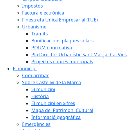
Impostos
Factura electrònica
Finestreta Única Empresarial (FUE)
Urbanisme
Tràmits
Bonificacions plaques solars
POUM i normativa
Pla Director Urbanístic Sant Marçal-Cal Vies
Projectes i obres municipals
El municipi
Com arribar
Sobre Castellví de la Marca
El municipi
Història
El municipi en xifres
Mapa del Patrimoni Cultural
Informació geogràfica
Emergències