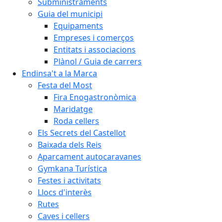
Subministraments
Guia del municipi
Equipaments
Empreses i comerços
Entitats i associacions
Plànol / Guia de carrers
Endinsa't a la Marca
Festa del Most
Fira Enogastronòmica
Maridatge
Roda cellers
Els Secrets del Castellot
Baixada dels Reis
Aparcament autocaravanes
Gymkana Turística
Festes i activitats
Llocs d'interès
Rutes
Caves i cellers