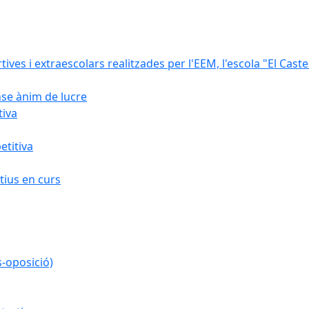
rtives i extraescolars realitzades per l'EEM, l'escola "El Caste
nse ànim de lucre
tiva
titiva
ius en curs
s-oposició)