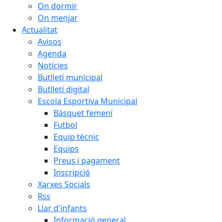
On dormir
On menjar
Actualitat
Avisos
Agenda
Notícies
Butlletí municipal
Butlletí digital
Escola Esportiva Municipal
Bàsquet femení
Futbol
Equip tècnic
Equips
Preus i pagament
Inscripció
Xarxes Socials
Rss
Llar d'infants
Informació general