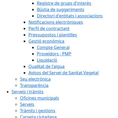
Registre de grups d'interès
Bústia de suggeriments
Directori d'entitats i associacions
Notificacions electròniques
Perfil de contractant
Pressupostos i plantilles
Gestió econòmica
Compte General
Proveïdors - PMP
Liquidació
Qualitat de l'aigua
Avisos del Servei de Sanitat Vegetal
Seu electrònica
Transparència
Serveis i tràmits
Oficines municipals
Serveis
Tràmits i gestions
Carpeta ciutadana