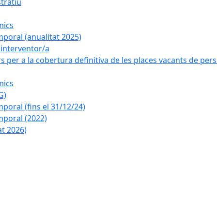
tratiu
mics
poral (anualitat 2025)
a interventor/a
 per a la cobertura definitiva de les places vacants de pers
mics
G)
oral (fins el 31/12/24)
poral (2022)
at 2026)