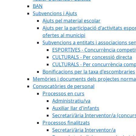
BAN
Subvencions i Ajuts
Ajuts pel material escolar
Ajuts per la participació d'activitats espo
ofertes al municipi
Subvencions a entitats i associacions se
ESPORTIVES - Concurrència competi
CULTURALS - Per concessió directa
CULTURALS - Per concurrència compe
Bonificacions per la taxa d'escombraries
Memòries i documents dels projectes normat
Convocatòries de personal
Processos en curs
Administratiu/va
Auxiliar llar d'infants
Secretari/ària Interventor/a (concur
Processos finalitzats
Secretari/ària Interventor/a