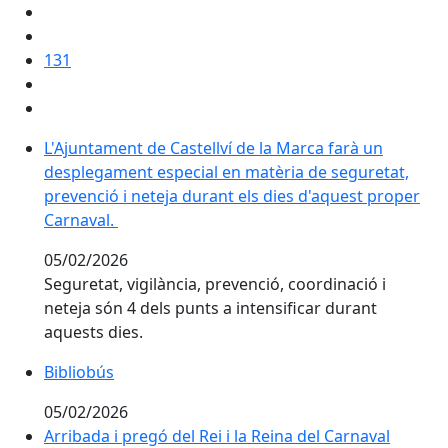
131
L'Ajuntament de Castellví de la Marca farà un despleg
L'Ajuntament de Castellví de la Marca farà un
desplegament especial en matèria de seguretat,
prevenció i neteja durant els dies d'aquest proper
Carnaval.
05/02/2026
Seguretat, vigilància, prevenció, coordinació i
neteja són 4 dels punts a intensificar durant
aquests dies.
Bibliobús
05/02/2026
Arribada i pregó del Rei i la Reina del Carnaval