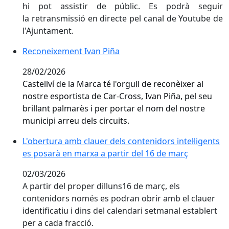
hi pot assistir de públic. Es podrà seguir
la retransmissió en directe pel canal de Youtube de
l'Ajuntament.
Reconeixement Ivan Piña
Reconeixement Ivan Piña
28/02/2026
Castellví de la Marca té l'orgull de reconèixer al
nostre esportista de Car-Cross, Ivan Piña, pel seu
brillant palmarès i per portar el nom del nostre
municipi arreu dels circuits.
L'obertura amb clauer dels contenidors intel·ligents 
L'obertura amb clauer dels contenidors intel·ligents
es posarà en marxa a partir del 16 de març
02/03/2026
A partir del proper dilluns16 de març, els
contenidors només es podran obrir amb el clauer
identificatiu i dins del calendari setmanal establert
per a cada fracció.