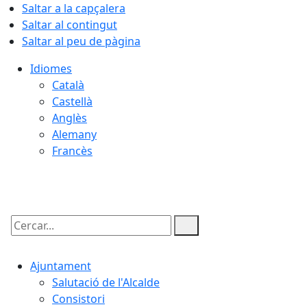
Saltar a la capçalera
Saltar al contingut
Saltar al peu de pàgina
Idiomes
Català
Castellà
Anglès
Alemany
Francès
09.08.2026 | 08:01
Cercar:
Ajuntament
Salutació de l'Alcalde
Consistori