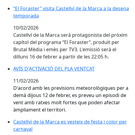
“El Foraster” visita Castellví de la Marca a la desena
“El Foraster” visita Castellví de la Marca a la desena
temporada
10/02/2026
Castellví de la Marca serà protagonista del pròxim
capítol del programa “El Foraster”, produït per
Brutal Mèdia i emès per TV3. L'emissió serà el
dilluns 16 de febrer a partir de les 22:05 h.
AVÍS D'ACTIVACIÓ DEL PLA VENTCAT
AVÍS D'ACTIVACIÓ DEL PLA VENTCAT
11/02/2026
D'acord amb les previsions meteorològiques per a
demà dijous 12 de febrer, es preveu un episodi de
vent amb ratxes molt fortes que poden afectar
àmpliament el territori.
Castellví de la Marca es vesteix de festa i color per ca
Castellví de la Marca es vesteix de festa i color per
carnaval