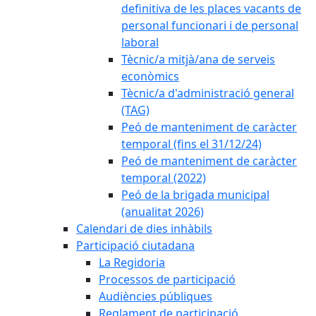
definitiva de les places vacants de
personal funcionari i de personal
laboral
Tècnic/a mitjà/ana de serveis
econòmics
Tècnic/a d'administració general
(TAG)
Peó de manteniment de caràcter
temporal (fins el 31/12/24)
Peó de manteniment de caràcter
temporal (2022)
Peó de la brigada municipal
(anualitat 2026)
Calendari de dies inhàbils
Participació ciutadana
La Regidoria
Processos de participació
Audiències públiques
Reglament de participació