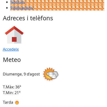
Notícies
Publicacions
Adreces i telèfons
Accedeix
Meteo
Diumenge, 9 d’agost
D
T.Màx: 36°
T
T.Min: 21°
T
Tarda
T