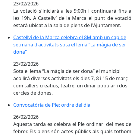
23/02/2026
La votació s'iniciarà a les 9:00h i continuarà fins a
les 19h. A Castellví de la Marca el punt de votació
estarà ubicat a la sala de plens de l'Ajuntament.
Castellví de la Marca celebra el 8M amb un cap de set
Castellví de la Marca celebra el 8M amb un cap de
setmana d'activitats sota el lema “La màgia de ser
dona”
23/02/2026
Sota el lema “La màgia de ser dona” el municipi
acollirà diverses activitats els dies 7, 8 i 15 de març
com tallers creatius, teatre, un dinar popular i dos
cercles de dones.
Convocatòria de Ple: ordre del dia
Convocatòria de Ple: ordre del dia
26/02/2026
Aquesta tarda es celebra el Ple ordinari del mes de
febrer. Els plens són actes públics als quals tothom