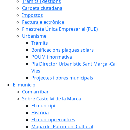
Tràmits i gestions
Carpeta ciutadana
Impostos
Factura electrònica
Finestreta Única Empresarial (FUE)
Urbanisme
Tràmits
Bonificacions plaques solars
POUM i normativa
Pla Director Urbanístic Sant Marçal-Cal
Vies
Projectes i obres municipals
El municipi
Com arribar
Sobre Castellví de la Marca
El municipi
Història
El municipi en xifres
Mapa del Patrimoni Cultural