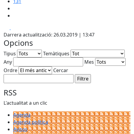
131
Facebook
X
Darrera actualització: 26.03.2019 | 13:47
Opcions
Tipus
Temàtiques
Any
Mes
Ordre
Cercar
RSS
L'actualitat a un clic
Agenda
Agenda política
Avisos