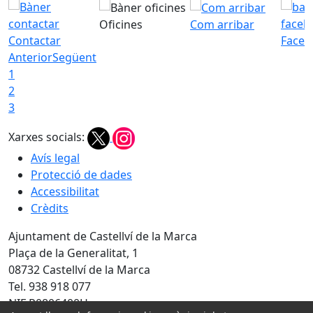
Oficines
Com arribar
Contactar
Faceb
Anterior
Següent
1
2
3
Xarxes socials:
Avís legal
Protecció de dades
Accessibilitat
Crèdits
Ajuntament de Castellví de la Marca
Plaça de la Generalitat, 1
08732 Castellví de la Marca
Tel. 938 918 077
NIF P0806400H