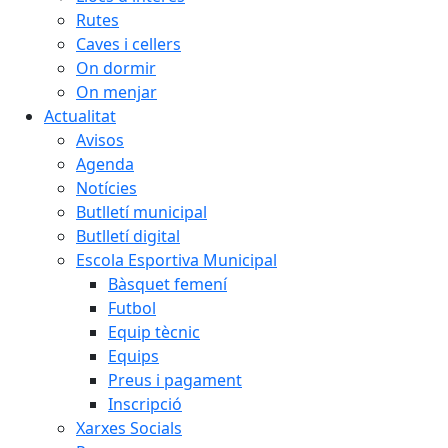
Rutes
Caves i cellers
On dormir
On menjar
Actualitat
Avisos
Agenda
Notícies
Butlletí municipal
Butlletí digital
Escola Esportiva Municipal
Bàsquet femení
Futbol
Equip tècnic
Equips
Preus i pagament
Inscripció
Xarxes Socials