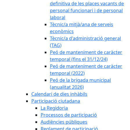
definitiva de les places vacants de
personal funcionari i de personal
laboral
Tècnic/a mitjà/ana de serveis
econòmics
Tècnic/a d'administració general
(TAG)
Peó de manteniment de caràcter
temporal (fins el 31/12/24)
Peó de manteniment de caràcter
temporal (2022)
Peó de la brigada municipal
(anualitat 2026)
Calendari de dies inhàbils
Participació ciutadana
La Regidoria
Processos de participació
Audiències públiques
Reglament de participació