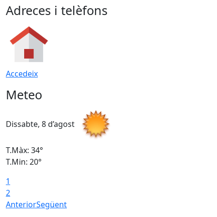
Adreces i telèfons
Accedeix
Meteo
Dissabte, 8 d’agost
D
T.Màx: 34°
T
T.Min: 20°
T
1
2
Anterior
Següent