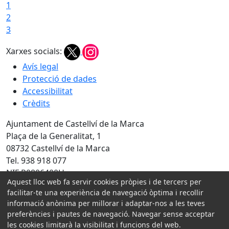
1
2
3
Xarxes socials:
Avís legal
Protecció de dades
Accessibilitat
Crèdits
Ajuntament de Castellví de la Marca
Plaça de la Generalitat, 1
08732 Castellví de la Marca
Tel. 938 918 077
NIF P0806400H
Aquest lloc web fa servir cookies pròpies i de tercers per
Amb la col·laboració de:
facilitar-te una experiència de navegació òptima i recollir
informació anònima per millorar i adaptar-nos a les teves
preferències i pautes de navegació. Navegar sense acceptar
les cookies limitarà la visibilitat i funcions del web.