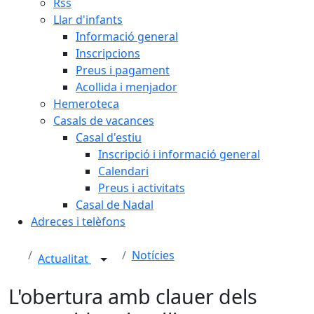
Rss
Llar d'infants
Informació general
Inscripcions
Preus i pagament
Acollida i menjador
Hemeroteca
Casals de vacances
Casal d'estiu
Inscripció i informació general
Calendari
Preus i activitats
Casal de Nadal
Adreces i telèfons
Notícies
Actualitat
L'obertura amb clauer dels