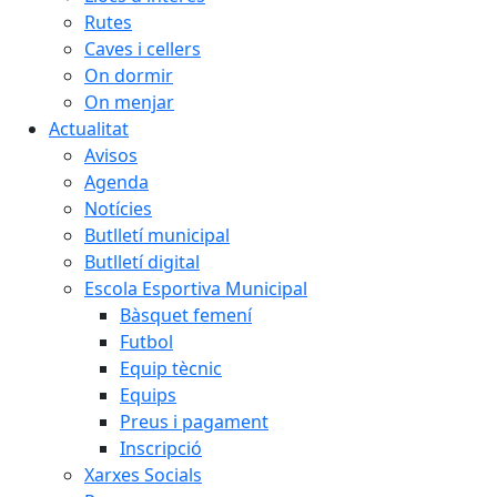
Rutes
Caves i cellers
On dormir
On menjar
Actualitat
Avisos
Agenda
Notícies
Butlletí municipal
Butlletí digital
Escola Esportiva Municipal
Bàsquet femení
Futbol
Equip tècnic
Equips
Preus i pagament
Inscripció
Xarxes Socials