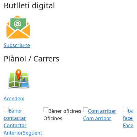
Butlletí digital
Subscriu-te
Plànol / Carrers
Accedeix
Oficines
Com arribar
Contactar
Faceb
Anterior
Següent