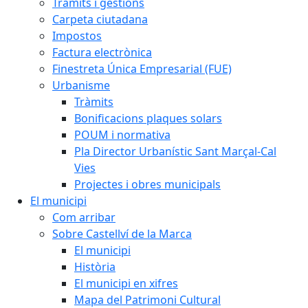
Tràmits i gestions
Carpeta ciutadana
Impostos
Factura electrònica
Finestreta Única Empresarial (FUE)
Urbanisme
Tràmits
Bonificacions plaques solars
POUM i normativa
Pla Director Urbanístic Sant Marçal-Cal
Vies
Projectes i obres municipals
El municipi
Com arribar
Sobre Castellví de la Marca
El municipi
Història
El municipi en xifres
Mapa del Patrimoni Cultural