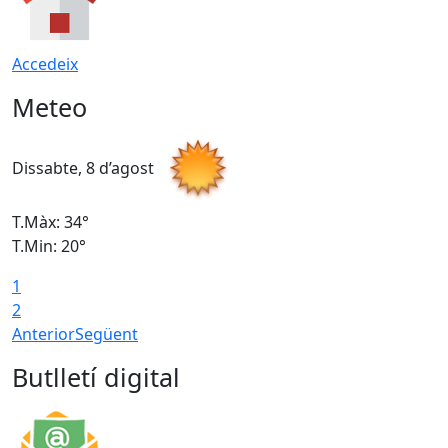
Accedeix
Meteo
Dissabte, 8 d’agost
D
T.Màx: 34°
T
T.Min: 20°
T
1
2
Anterior
Següent
Butlletí digital