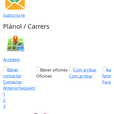
Subscriu-te
Plànol / Carrers
Accedeix
Oficines
Com arribar
Contactar
Faceb
Anterior
Següent
1
2
3