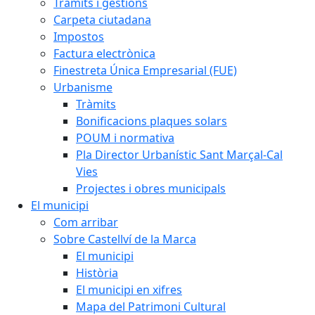
Tràmits i gestions
Carpeta ciutadana
Impostos
Factura electrònica
Finestreta Única Empresarial (FUE)
Urbanisme
Tràmits
Bonificacions plaques solars
POUM i normativa
Pla Director Urbanístic Sant Marçal-Cal
Vies
Projectes i obres municipals
El municipi
Com arribar
Sobre Castellví de la Marca
El municipi
Història
El municipi en xifres
Mapa del Patrimoni Cultural