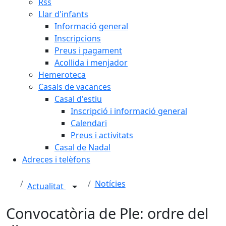
Rss
Llar d'infants
Informació general
Inscripcions
Preus i pagament
Acollida i menjador
Hemeroteca
Casals de vacances
Casal d'estiu
Inscripció i informació general
Calendari
Preus i activitats
Casal de Nadal
Adreces i telèfons
Notícies
Actualitat
Convocatòria de Ple: ordre del