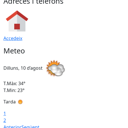
Adreces i telèfons
Accedeix
Meteo
Dilluns, 10 d’agost
D
T.Màx: 34°
T
T.Min: 23°
T
Tarda
T
1
2
Anterior
Següent