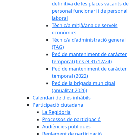
definitiva de les places vacants de
personal funcionari i de personal
laboral
Tècnic/a mitjà/ana de serveis
econòmics
Tècnic/a d'administració general
(TAG)
Peó de manteniment de caràcter
temporal (fins el 31/12/24)
Peó de manteniment de caràcter
temporal (2022)
Peó de la brigada municipal
(anualitat 2026)
Calendari de dies inhàbils
Participació ciutadana
La Regidoria
Processos de participació
Audiències públiques
Reglament de participació