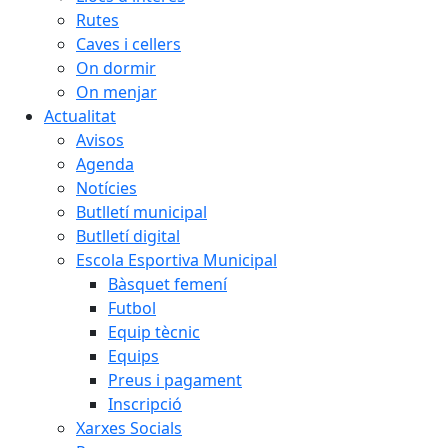
Rutes
Caves i cellers
On dormir
On menjar
Actualitat
Avisos
Agenda
Notícies
Butlletí municipal
Butlletí digital
Escola Esportiva Municipal
Bàsquet femení
Futbol
Equip tècnic
Equips
Preus i pagament
Inscripció
Xarxes Socials