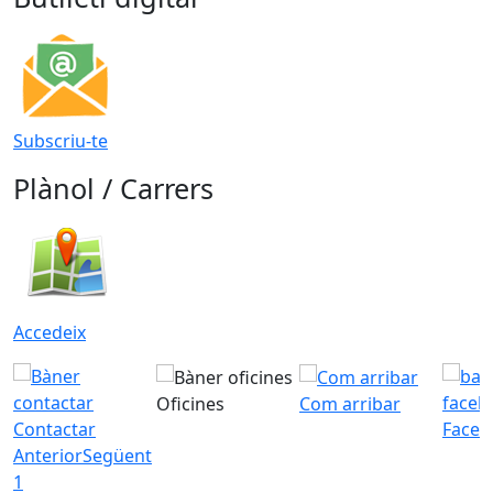
Subscriu-te
Plànol / Carrers
Accedeix
Oficines
Com arribar
Contactar
Faceb
Anterior
Següent
1