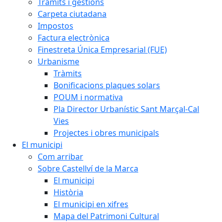
Tràmits i gestions
Carpeta ciutadana
Impostos
Factura electrònica
Finestreta Única Empresarial (FUE)
Urbanisme
Tràmits
Bonificacions plaques solars
POUM i normativa
Pla Director Urbanístic Sant Marçal-Cal
Vies
Projectes i obres municipals
El municipi
Com arribar
Sobre Castellví de la Marca
El municipi
Història
El municipi en xifres
Mapa del Patrimoni Cultural