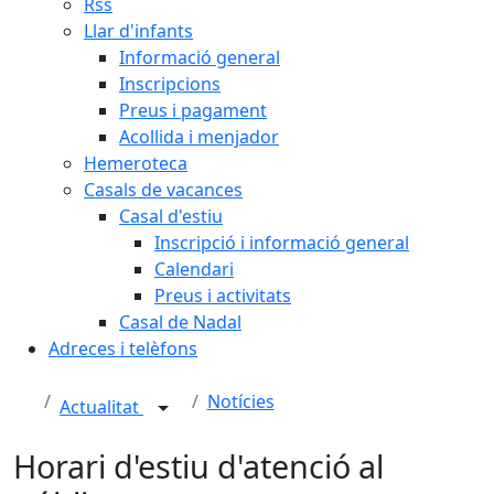
Rss
Llar d'infants
Informació general
Inscripcions
Preus i pagament
Acollida i menjador
Hemeroteca
Casals de vacances
Casal d'estiu
Inscripció i informació general
Calendari
Preus i activitats
Casal de Nadal
Adreces i telèfons
Notícies
Actualitat
Horari d'estiu d'atenció al