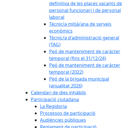
definitiva de les places vacants de
personal funcionari i de personal
laboral
Tècnic/a mitjà/ana de serveis
econòmics
Tècnic/a d'administració general
(TAG)
Peó de manteniment de caràcter
temporal (fins el 31/12/24)
Peó de manteniment de caràcter
temporal (2022)
Peó de la brigada municipal
(anualitat 2026)
Calendari de dies inhàbils
Participació ciutadana
La Regidoria
Processos de participació
Audiències públiques
Reglament de participació