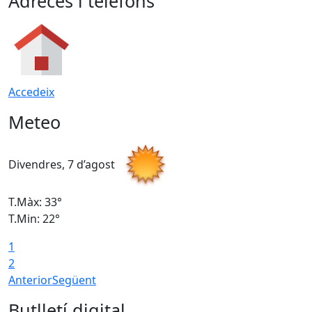
Adreces i telèfons
Accedeix
Meteo
Divendres, 7 d’agost
D
T.Màx: 33°
T
T.Min: 22°
T
1
2
Anterior
Següent
Butlletí digital