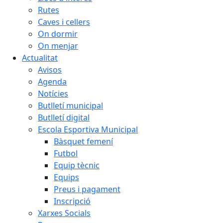
Rutes
Caves i cellers
On dormir
On menjar
Actualitat
Avisos
Agenda
Notícies
Butlletí municipal
Butlletí digital
Escola Esportiva Municipal
Bàsquet femení
Futbol
Equip tècnic
Equips
Preus i pagament
Inscripció
Xarxes Socials