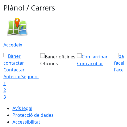
Plànol / Carrers
Accedeix
Oficines
Com arribar
Contactar
Faceb
Anterior
Següent
1
2
3
Avís legal
Protecció de dades
Accessibilitat