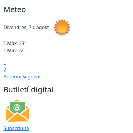
Meteo
Divendres, 7 d’agost
D
T.Màx: 33°
T
T.Min: 22°
T
1
2
Anterior
Següent
Butlletí digital
Subscriu-te