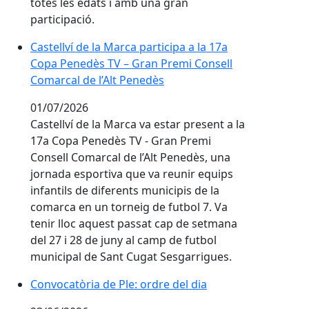
totes les edats i amb una gran
participació.
Castellví de la Marca participa a la 17a
Castellví de la Marca participa a la 17a
Copa Penedès TV – Gran Premi Consell
Copa Penedès TV – Gran Premi Consell
Comarcal de l’Alt Penedès
Comarcal de l’Alt Penedès
01/07/2026
Castellví de la Marca va estar present a la
17a Copa Penedès TV - Gran Premi
Consell Comarcal de l’Alt Penedès, una
jornada esportiva que va reunir equips
infantils de diferents municipis de la
comarca en un torneig de futbol 7. Va
tenir lloc aquest passat cap de setmana
del 27 i 28 de juny al camp de futbol
municipal de Sant Cugat Sesgarrigues.
Convocatòria de Ple: ordre del dia
Convocatòria de Ple: ordre del dia