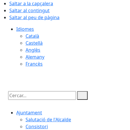
Saltar a la capçalera
Saltar al contingut
Saltar al peu de pàgina
Idiomes
Català
Castellà
Anglès
Alemany
Francès
06.08.2026 | 03:24
Cercar:
Ajuntament
Salutació de l'Alcalde
Consistori