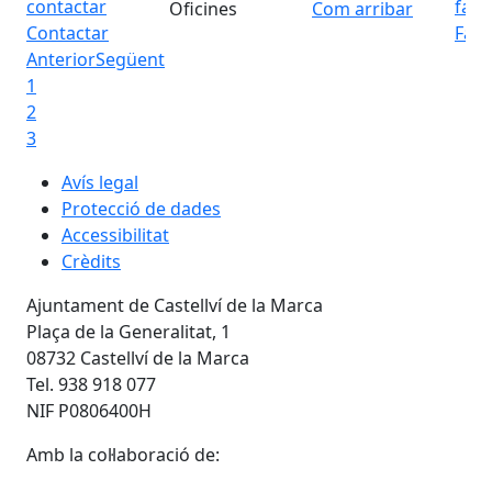
Oficines
Com arribar
Contactar
Fac
Anterior
Següent
1
2
3
Avís legal
Protecció de dades
Accessibilitat
Crèdits
Ajuntament de Castellví de la Marca
Plaça de la Generalitat, 1
08732 Castellví de la Marca
Tel. 938 918 077
NIF P0806400H
Amb la col·laboració de: