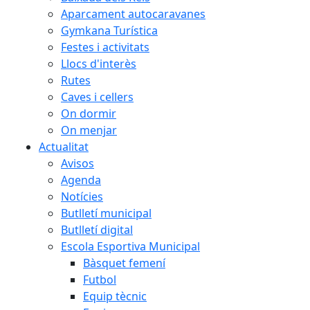
Aparcament autocaravanes
Gymkana Turística
Festes i activitats
Llocs d'interès
Rutes
Caves i cellers
On dormir
On menjar
Actualitat
Avisos
Agenda
Notícies
Butlletí municipal
Butlletí digital
Escola Esportiva Municipal
Bàsquet femení
Futbol
Equip tècnic