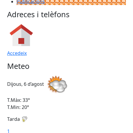
Publicacions
Adreces i telèfons
Accedeix
Meteo
Dijous, 6 d’agost
Div
T.Màx: 33°
T.M
T.Min: 20°
T.M
Tarda
1