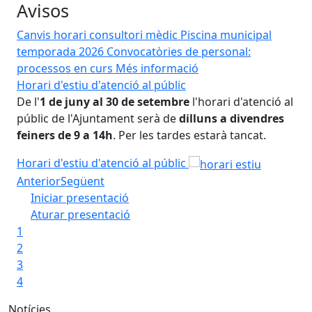
Avisos
Canvis horari consultori mèdic
Piscina municipal
temporada 2026
Convocatòries de personal:
processos en curs
Més informació
-
Horari d'estiu d'atenció al públic
Com
De l'
1 de juny al 30 de setembre
l'horari d'atenció al
Com
 o
públic de l'Ajuntament serà de
dilluns a divendres
Mar
feiners de 9 a 14h
. Per les tardes estarà tancat.
co
Horari d'estiu d'atenció al públic
Com
Anterior
Següent
-
Iniciar presentació
Aturar presentació
1
2
3
4
Notícies