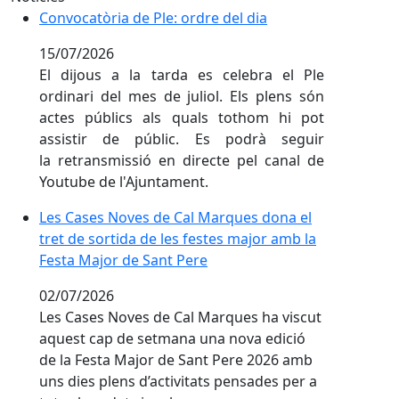
Convocatòria de Ple: ordre del dia
Convocatòria de Ple: ordre del dia
15/07/2026
El dijous a la tarda es celebra el Ple
ordinari del mes de juliol. Els plens són
actes públics als quals tothom hi pot
assistir de públic. Es podrà seguir
la retransmissió en directe pel canal de
Youtube de l'Ajuntament.
Les Cases Noves de Cal Marques dona el
Les Cases Noves de Cal Marques dona el
tret de sortida de les festes major amb la
tret de sortida de les festes major amb la
Festa Major de Sant Pere
Festa Major de Sant Pere
02/07/2026
Les Cases Noves de Cal Marques ha viscut
aquest cap de setmana una nova edició
de la Festa Major de Sant Pere 2026 amb
uns dies plens d’activitats pensades per a