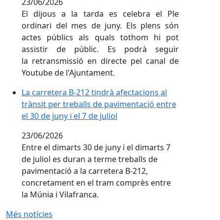
23/06/2026
El dijous a la tarda es celebra el Ple
ordinari del mes de juny. Els plens són
actes públics als quals tothom hi pot
assistir de públic. Es podrà seguir
la retransmissió en directe pel canal de
Youtube de l'Ajuntament.
La carretera B-212 tindrà afectacions al
La carretera B-212 tindrà afectacions al
trànsit per treballs de pavimentació entre
trànsit per treballs de pavimentació entre
el 30 de juny i el 7 de juliol
el 30 de juny i el 7 de juliol
23/06/2026
Entre el dimarts 30 de juny i el dimarts 7
de juliol es duran a terme treballs de
pavimentació a la carretera B-212,
concretament en el tram comprès entre
la Múnia i Vilafranca.
Més notícies