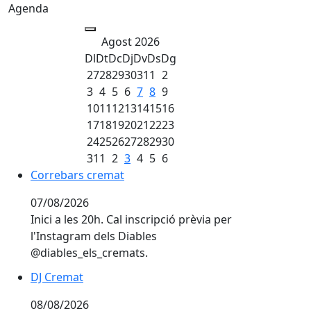
Agenda
Agost 2026
Dl
Dt
Dc
Dj
Dv
Ds
Dg
27
28
29
30
31
1
2
3
4
5
6
7
8
9
10
11
12
13
14
15
16
17
18
19
20
21
22
23
24
25
26
27
28
29
30
31
1
2
3
4
5
6
Correbars cremat
07/08/2026
Inici a les 20h. Cal inscripció prèvia per
l'Instagram dels Diables
@diables_els_cremats.
DJ Cremat
08/08/2026