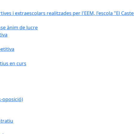
rtives i extraescolars realitzades per l'EEM, l'escola "El Caste
nse ànim de lucre
tiva
titiva
ius en curs
s-oposició)
tratiu