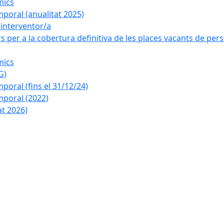
mics
poral (anualitat 2025)
a interventor/a
 per a la cobertura definitiva de les places vacants de pers
mics
G)
oral (fins el 31/12/24)
poral (2022)
at 2026)