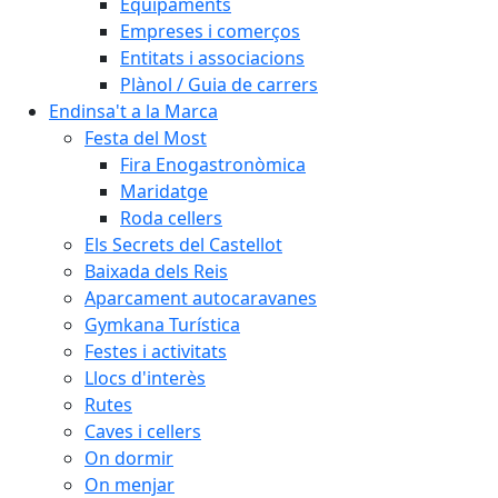
Equipaments
Empreses i comerços
Entitats i associacions
Plànol / Guia de carrers
Endinsa't a la Marca
Festa del Most
Fira Enogastronòmica
Maridatge
Roda cellers
Els Secrets del Castellot
Baixada dels Reis
Aparcament autocaravanes
Gymkana Turística
Festes i activitats
Llocs d'interès
Rutes
Caves i cellers
On dormir
On menjar