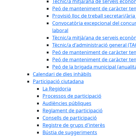
Tècnic/a mitjà/ana de serveis econò
Peó de manteniment de caràcter tem
Provisió lloc de treball secretari/àri
Convocatòria excepcional del concurs
laboral
Tècnic/a mitjà/ana de serveis econò
Tècnic/a d'administració general (TA
Peó de manteniment de caràcter temp
Peó de manteniment de caràcter tem
Peó de la brigada municipal (anualit
Calendari de dies inhàbils
Participació ciutadana
La Regidoria
Processos de participació
Audiències públiques
Reglament de participació
Consells de participació
Registre de grups d'interès
Bústia de suggeriments