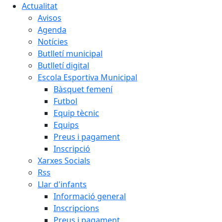
Actualitat
Avisos
Agenda
Notícies
Butlletí municipal
Butlletí digital
Escola Esportiva Municipal
Bàsquet femení
Futbol
Equip tècnic
Equips
Preus i pagament
Inscripció
Xarxes Socials
Rss
Llar d'infants
Informació general
Inscripcions
Preus i pagament