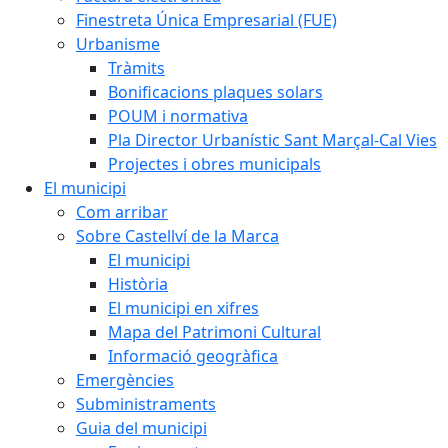
Finestreta Única Empresarial (FUE)
Urbanisme
Tràmits
Bonificacions plaques solars
POUM i normativa
Pla Director Urbanístic Sant Marçal-Cal Vies
Projectes i obres municipals
El municipi
Com arribar
Sobre Castellví de la Marca
El municipi
Història
El municipi en xifres
Mapa del Patrimoni Cultural
Informació geogràfica
Emergències
Subministraments
Guia del municipi