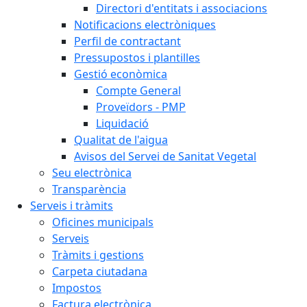
Directori d'entitats i associacions
Notificacions electròniques
Perfil de contractant
Pressupostos i plantilles
Gestió econòmica
Compte General
Proveïdors - PMP
Liquidació
Qualitat de l'aigua
Avisos del Servei de Sanitat Vegetal
Seu electrònica
Transparència
Serveis i tràmits
Oficines municipals
Serveis
Tràmits i gestions
Carpeta ciutadana
Impostos
Factura electrònica