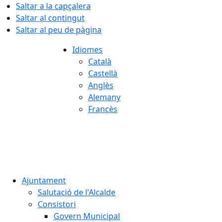
Saltar a la capçalera
Saltar al contingut
Saltar al peu de pàgina
Idiomes
Català
Castellà
Anglès
Alemany
Francès
07.08.2026 | 06:19
Ajuntament
Salutació de l'Alcalde
Consistori
Govern Municipal