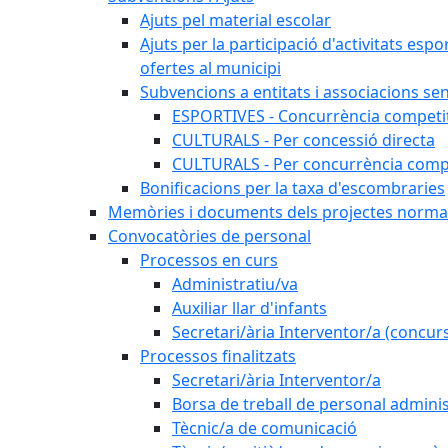
Ajuts pel material escolar
Ajuts per la participació d'activitats espo
ofertes al municipi
Subvencions a entitats i associacions se
ESPORTIVES - Concurrència competi
CULTURALS - Per concessió directa
CULTURALS - Per concurrència compe
Bonificacions per la taxa d'escombraries
Memòries i documents dels projectes normat
Convocatòries de personal
Processos en curs
Administratiu/va
Auxiliar llar d'infants
Secretari/ària Interventor/a (concur
Processos finalitzats
Secretari/ària Interventor/a
Borsa de treball de personal adminis
Tècnic/a de comunicació