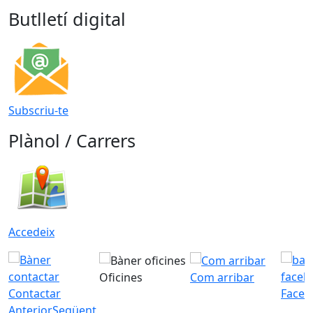
Butlletí digital
Subscriu-te
Plànol / Carrers
Accedeix
Oficines
Com arribar
Contactar
Faceb
Anterior
Següent