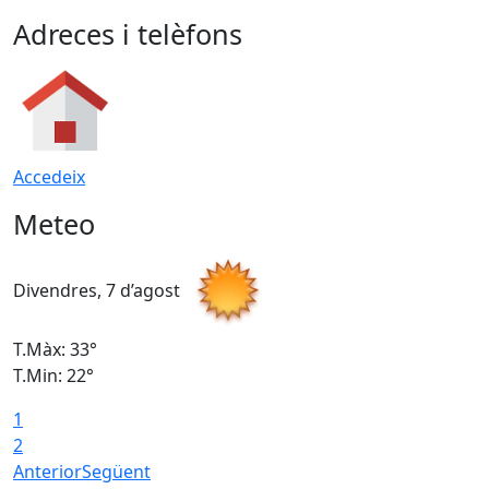
Adreces i telèfons
Accedeix
Meteo
Divendres, 7 d’agost
D
T.Màx: 33°
T
T.Min: 22°
T
1
2
Anterior
Següent