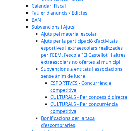
Calendari Fiscal
Tauler d'anuncis / Edictes
BAN
Subvencions i Ajuts
Ajuts pel material escolar
Ajuts per la participació d'activitats
esportives i extraescolars realitzades
per l'EEM, l'escola "El Castellot" i altres
extraescolars no ofertes al municipi
Subvencions a entitats i associacions
sense ànim de lucre
ESPORTIVES - Concurrència
competitiva
CULTURALS - Per concessió directa
CULTURALS - Per concurrència
competitiva
Bonificacions per la taxa
d'escombraries