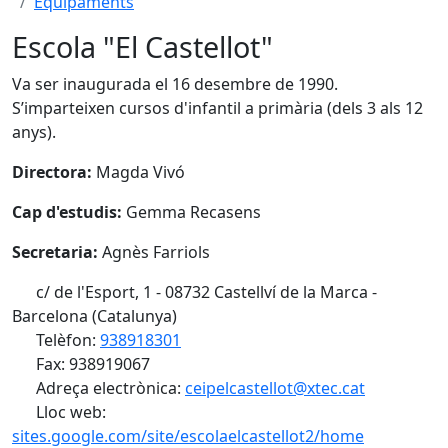
Equipaments
Escola "El Castellot"
Va ser inaugurada el 16 desembre de 1990.
S’imparteixen cursos d'infantil a primària (dels 3 als 12
anys).
Directora:
Magda Vivó
Cap d'estudis:
Gemma Recasens
Secretaria:
Agnès Farriols
c/ de l'Esport, 1 - 08732 Castellví de la Marca -
Barcelona (Catalunya)
Telèfon:
938918301
Fax: 938919067
Adreça electrònica:
ceipelcastellot@xtec.cat
Lloc web:
sites.google.com/site/escolaelcastellot2/home