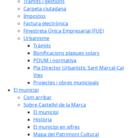
Tràmits i gestions
Carpeta ciutadana
Impostos
Factura electrònica
Finestreta Única Empresarial (FUE)
Urbanisme
Tràmits
Bonificacions plaques solars
POUM i normativa
Pla Director Urbanístic Sant Marçal-Cal
Vies
Projectes i obres municipals
El municipi
Com arribar
Sobre Castellví de la Marca
El municipi
Història
El municipi en xifres
Mapa del Patrimoni Cultural