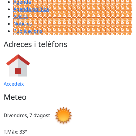
Agenda
Agenda política
Avisos
Notícies
Publicacions
Adreces i telèfons
Accedeix
Meteo
Divendres, 7 d’agost
D
T.Màx: 33°
T