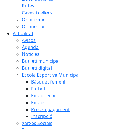
Rutes
Caves i cellers
On dormir
On menjar
Actualitat
Avisos
Agenda
Notícies
Butlletí municipal
Butlletí digital
Escola Esportiva Municipal
Bàsquet femení
Futbol
Equip tècnic
Equips
Preus i pagament
Inscripció
Xarxes Socials