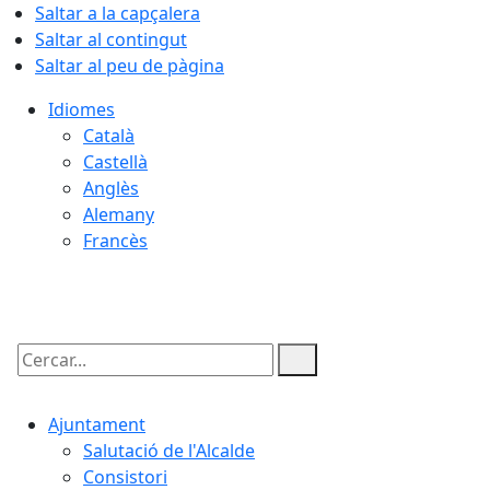
Saltar a la capçalera
Saltar al contingut
Saltar al peu de pàgina
Idiomes
Català
Castellà
Anglès
Alemany
Francès
07.08.2026 | 04:19
Cercar:
Ajuntament
Salutació de l'Alcalde
Consistori