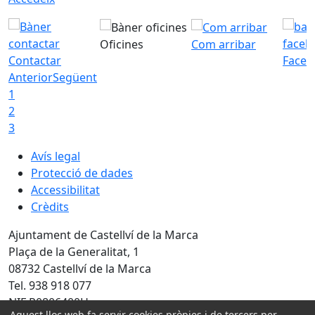
Oficines
Com arribar
Contactar
Faceb
Anterior
Següent
1
2
3
Avís legal
Protecció de dades
Accessibilitat
Crèdits
Ajuntament de Castellví de la Marca
Plaça de la Generalitat, 1
08732 Castellví de la Marca
Tel. 938 918 077
NIF P0806400H
Aquest lloc web fa servir cookies pròpies i de tercers per