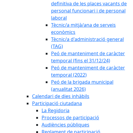
definitiva de les places vacants de
personal funcionari i de personal
laboral
Tècnic/a mitjà/ana de serveis
econòmics
Tècnic/a d'administració general
(TAG)
Peó de manteniment de caràcter
temporal (fins el 31/12/24)
Peó de manteniment de caràcter
temporal (2022)
Peó de la brigada municipal
(anualitat 2026)
Calendari de dies inhàbils
Participació ciutadana
La Regidoria
Processos de participació
Audiències públiques
Reglament de participació