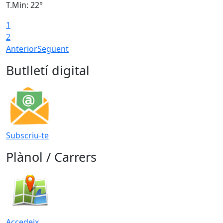
T.Min: 22°
T
1
2
Anterior
Següent
Butlletí digital
Subscriu-te
Plànol / Carrers
Accedeix