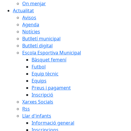
On menjar
Actualitat
Avisos
Agenda
Notícies
Butlletí municipal
Butlletí digital
Escola Esportiva Municipal
Bàsquet femení
Futbol
Equip tècnic
Equips
Preus i pagament
Inscripció
Xarxes Socials
Rss
Llar d'infants
Informació general
Inscripcions