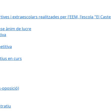
rtives i extraescolars realitzades per l'EEM, l'escola "El Caste
nse ànim de lucre
tiva
titiva
ius en curs
s-oposició)
tratiu