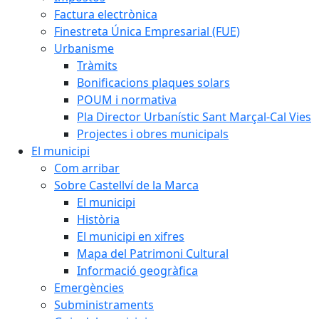
Factura electrònica
Finestreta Única Empresarial (FUE)
Urbanisme
Tràmits
Bonificacions plaques solars
POUM i normativa
Pla Director Urbanístic Sant Marçal-Cal Vies
Projectes i obres municipals
El municipi
Com arribar
Sobre Castellví de la Marca
El municipi
Història
El municipi en xifres
Mapa del Patrimoni Cultural
Informació geogràfica
Emergències
Subministraments