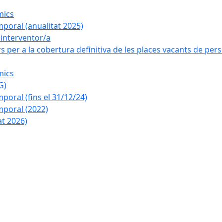
mics
poral (anualitat 2025)
a interventor/a
 per a la cobertura definitiva de les places vacants de pers
mics
G)
oral (fins el 31/12/24)
poral (2022)
at 2026)