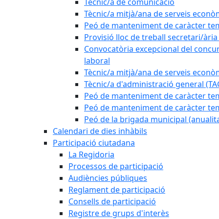
Tècnic/a de comunicació
Tècnic/a mitjà/ana de serveis econò
Peó de manteniment de caràcter tem
Provisió lloc de treball secretari/àri
Convocatòria excepcional del concurs
laboral
Tècnic/a mitjà/ana de serveis econò
Tècnic/a d'administració general (TA
Peó de manteniment de caràcter temp
Peó de manteniment de caràcter tem
Peó de la brigada municipal (anualit
Calendari de dies inhàbils
Participació ciutadana
La Regidoria
Processos de participació
Audiències públiques
Reglament de participació
Consells de participació
Registre de grups d'interès