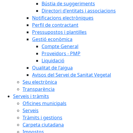
Bústia de suggeriments
Directori d'entitats i associacions
Notificacions electròniques
Perfil de contractant
Pressupostos i plantilles
Gestió econòmica
Compte General
Proveïdors - PMP
Liquidació
Qualitat de l'aigua
Avisos del Servei de Sanitat Vegetal
Seu electrònica
Transparència
Serveis i tràmits
Oficines municipals
Serveis
Tràmits i gestions
Carpeta ciutadana
Impostos