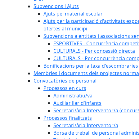
Subvencions i Ajuts
Ajuts pel material escolar
Ajuts per la participació d'activitats espo
ofertes al municipi
Subvencions a entitats i associacions se
ESPORTIVES - Concurrència competi
CULTURALS - Per concessió directa
CULTURALS - Per concurrència compe
Bonificacions per la taxa d'escombraries
Memòries i documents dels projectes normat
Convocatòries de personal
Processos en curs
Administratiu/va
Auxiliar llar d'infants
Secretari/ària Interventor/a (concur
Processos finalitzats
Secretari/ària Interventor/a
Borsa de treball de personal adminis