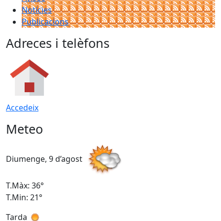
Notícies
Publicacions
Adreces i telèfons
Accedeix
Meteo
Diumenge, 9 d’agost
D
T.Màx: 36°
T
T.Min: 21°
T
Tarda
T