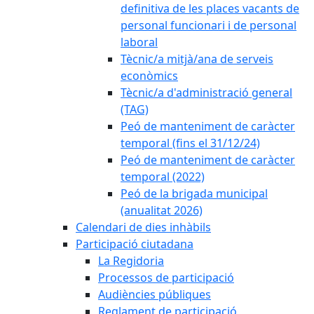
definitiva de les places vacants de
personal funcionari i de personal
laboral
Tècnic/a mitjà/ana de serveis
econòmics
Tècnic/a d'administració general
(TAG)
Peó de manteniment de caràcter
temporal (fins el 31/12/24)
Peó de manteniment de caràcter
temporal (2022)
Peó de la brigada municipal
(anualitat 2026)
Calendari de dies inhàbils
Participació ciutadana
La Regidoria
Processos de participació
Audiències públiques
Reglament de participació