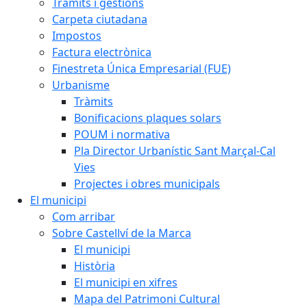
Tràmits i gestions
Carpeta ciutadana
Impostos
Factura electrònica
Finestreta Única Empresarial (FUE)
Urbanisme
Tràmits
Bonificacions plaques solars
POUM i normativa
Pla Director Urbanístic Sant Marçal-Cal
Vies
Projectes i obres municipals
El municipi
Com arribar
Sobre Castellví de la Marca
El municipi
Història
El municipi en xifres
Mapa del Patrimoni Cultural