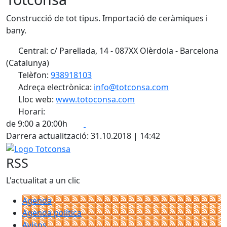
Construcció de tot tipus. Importació de ceràmiques i
bany.
Central: c/ Parellada, 14 - 087XX Olèrdola - Barcelona
(Catalunya)
Telèfon:
938918103
Adreça electrònica:
info@totconsa.com
Lloc web:
www.totoconsa.com
Horari:
Facebook
X
de 9:00 a 20:00h
Darrera actualització: 31.10.2018 | 14:42
Logo Totconsa
RSS
L'actualitat a un clic
Agenda
Agenda política
Avisos