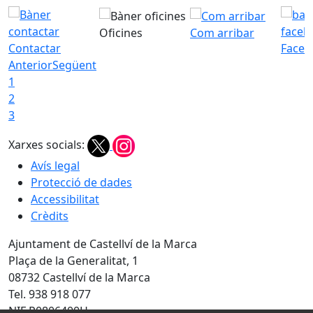
Oficines
Com arribar
Contactar
Faceb
Anterior
Següent
1
2
3
Xarxes socials:
Avís legal
Protecció de dades
Accessibilitat
Crèdits
Ajuntament de Castellví de la Marca
Plaça de la Generalitat, 1
08732 Castellví de la Marca
Tel. 938 918 077
NIF P0806400H