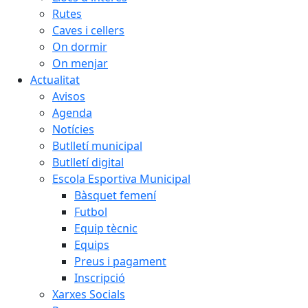
Rutes
Caves i cellers
On dormir
On menjar
Actualitat
Avisos
Agenda
Notícies
Butlletí municipal
Butlletí digital
Escola Esportiva Municipal
Bàsquet femení
Futbol
Equip tècnic
Equips
Preus i pagament
Inscripció
Xarxes Socials