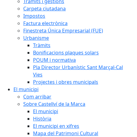
Tràmits i gestions
Carpeta ciutadana
Impostos
Factura electrònica
Finestreta Única Empresarial (FUE)
Urbanisme
Tràmits
Bonificacions plaques solars
POUM i normativa
Pla Director Urbanístic Sant Marçal-Cal
Vies
Projectes i obres municipals
El municipi
Com arribar
Sobre Castellví de la Marca
El municipi
Història
El municipi en xifres
Mapa del Patrimoni Cultural