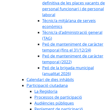
definitiva de les places vacants de
personal funcionari i de personal
laboral
Tècnic/a mitjà/ana de serveis
econòmics
Tècnic/a d'administració general
(TAG)
Peó de manteniment de caràcter
temporal (fins el 31/12/24)
Peó de manteniment de caràcter
temporal (2022)
Peó de la brigada municipal
(anualitat 2026)
Calendari de dies inhàbils
Participació ciutadana
La Regidoria
Processos de participació
Audiències públiques
Reglament de participació