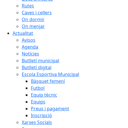
Rutes
Caves i cellers
On dormir
On menjar
Actualitat
Avisos
Agenda
Notícies
Butlletí municipal
Butlletí digital
Escola Esportiva Municipal
Bàsquet femení
Futbol
Equip tècnic
Equips
Preus i pagament
Inscripció
Xarxes Socials