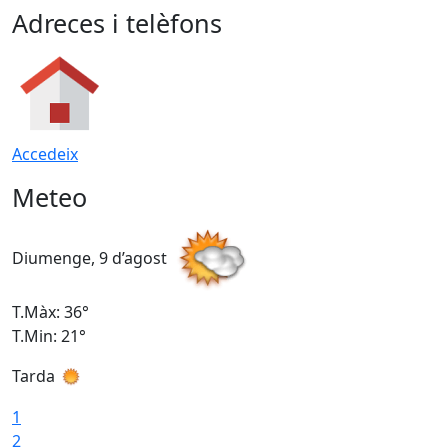
Adreces i telèfons
Accedeix
Meteo
Diumenge, 9 d’agost
D
T.Màx: 36°
T
T.Min: 21°
T
Tarda
T
1
2