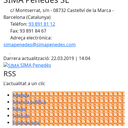
c/ Montserrat, s/n - 08732 Castellví de la Marca -
Barcelona (Catalunya)
Telèfon:
93 891 81 12
Fax: 93 891 84 67
Adreça electrònica:
simapenedes@simapenedes.com
Facebook
X
Darrera actualització: 22.03.2019 | 14:04
SIMA
SIMA Penedès
RSS
L'actualitat a un clic
Agenda
Agenda política
Avisos
Notícies
Publicacions