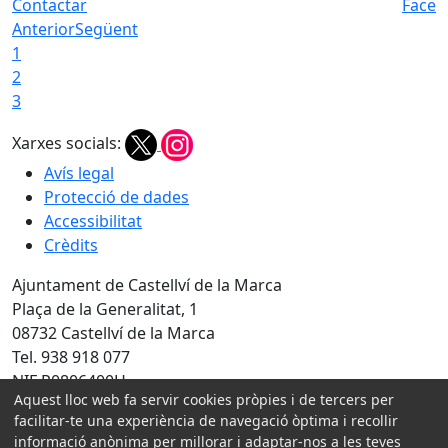
Contactar
Faceb
Anterior
Següent
1
2
3
Xarxes socials:
Avís legal
Protecció de dades
Accessibilitat
Crèdits
Ajuntament de Castellví de la Marca
Plaça de la Generalitat, 1
08732 Castellví de la Marca
Tel. 938 918 077
NIF P0806400H
Aquest lloc web fa servir cookies pròpies i de tercers per
Amb la col·laboració de:
facilitar-te una experiència de navegació òptima i recollir
informació anònima per millorar i adaptar-nos a les teves