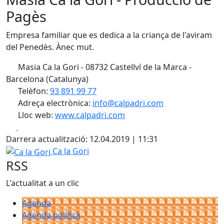
Pagès
Empresa familiar que es dedica a la criança de l'aviram
del Penedès. Ànec mut.
Masia Ca la Gori - 08732 Castellví de la Marca -
Barcelona (Catalunya)
Telèfon:
93 891 99 77
Adreça electrònica:
info@calpadri.com
Lloc web:
www.calpadri.com
Facebook
X
Darrera actualització: 12.04.2019 | 11:31
Ca la Gori
Ca la Gori
RSS
L'actualitat a un clic
Agenda
Agenda política