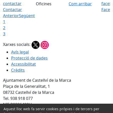
Oficines
Com arribar
Contactar
Faceb
Anterior
Següent
1
2
3
Xarxes socials:
Avís legal
Protecció de dades
Accessibilitat
Crèdits
Ajuntament de Castellví de la Marca
Plaça de la Generalitat, 1
08732 Castellví de la Marca
Tel. 938 918 077
NIF P0806400H
Aquest lloc web fa servir cookies pròpies i de tercers per