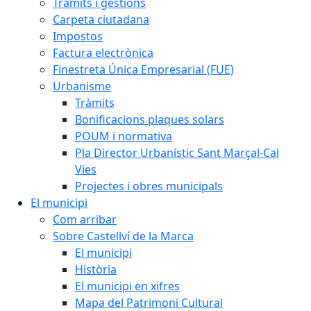
Tràmits i gestions
Carpeta ciutadana
Impostos
Factura electrònica
Finestreta Única Empresarial (FUE)
Urbanisme
Tràmits
Bonificacions plaques solars
POUM i normativa
Pla Director Urbanístic Sant Marçal-Cal
Vies
Projectes i obres municipals
El municipi
Com arribar
Sobre Castellví de la Marca
El municipi
Història
El municipi en xifres
Mapa del Patrimoni Cultural