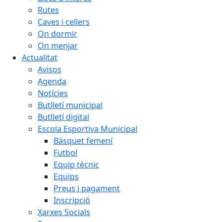
Rutes
Caves i cellers
On dormir
On menjar
Actualitat
Avisos
Agenda
Notícies
Butlletí municipal
Butlletí digital
Escola Esportiva Municipal
Bàsquet femení
Futbol
Equip tècnic
Equips
Preus i pagament
Inscripció
Xarxes Socials