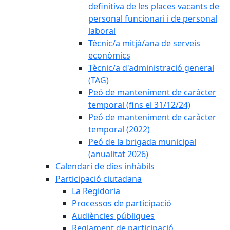
definitiva de les places vacants de
personal funcionari i de personal
laboral
Tècnic/a mitjà/ana de serveis
econòmics
Tècnic/a d'administració general
(TAG)
Peó de manteniment de caràcter
temporal (fins el 31/12/24)
Peó de manteniment de caràcter
temporal (2022)
Peó de la brigada municipal
(anualitat 2026)
Calendari de dies inhàbils
Participació ciutadana
La Regidoria
Processos de participació
Audiències públiques
Reglament de participació