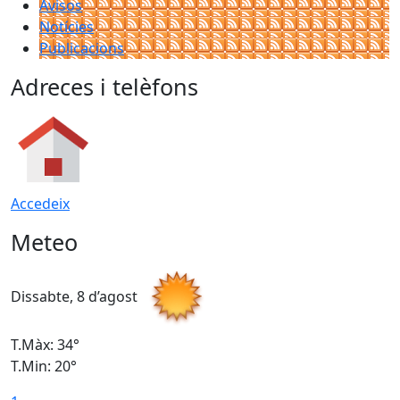
Avisos
Notícies
Publicacions
Adreces i telèfons
Accedeix
Meteo
Dissabte, 8 d’agost
D
T.Màx: 34°
T
T.Min: 20°
T