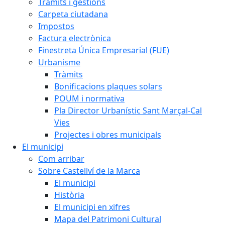
Tràmits i gestions
Carpeta ciutadana
Impostos
Factura electrònica
Finestreta Única Empresarial (FUE)
Urbanisme
Tràmits
Bonificacions plaques solars
POUM i normativa
Pla Director Urbanístic Sant Marçal-Cal
Vies
Projectes i obres municipals
El municipi
Com arribar
Sobre Castellví de la Marca
El municipi
Història
El municipi en xifres
Mapa del Patrimoni Cultural