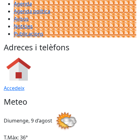
Agenda
Agenda política
Avisos
Notícies
Publicacions
Adreces i telèfons
Accedeix
Meteo
Diumenge, 9 d’agost
D
T.Màx: 36°
T