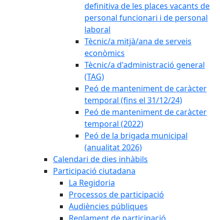
definitiva de les places vacants de
personal funcionari i de personal
laboral
Tècnic/a mitjà/ana de serveis
econòmics
Tècnic/a d'administració general
(TAG)
Peó de manteniment de caràcter
temporal (fins el 31/12/24)
Peó de manteniment de caràcter
temporal (2022)
Peó de la brigada municipal
(anualitat 2026)
Calendari de dies inhàbils
Participació ciutadana
La Regidoria
Processos de participació
Audiències públiques
Reglament de participació