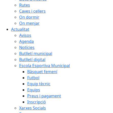
Rutes
Caves i cellers
On dormir
On menjar
Actualitat
Avisos
Agenda
Notícies
Butlletí municipal
Butlletí digital
Escola Esportiva Municipal
Bàsquet femení
Futbol
Equip tècnic
Equips
Preus i pagament
Inscripció
Xarxes Socials