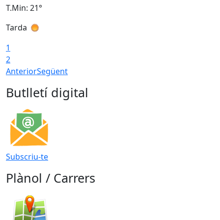
T.Min: 21°
T
Tarda
T
1
2
Anterior
Següent
Butlletí digital
Subscriu-te
Plànol / Carrers