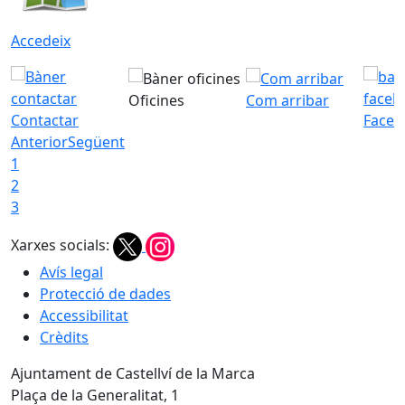
Accedeix
Oficines
Com arribar
Contactar
Faceb
Anterior
Següent
1
2
3
Xarxes socials:
Avís legal
Protecció de dades
Accessibilitat
Crèdits
Ajuntament de Castellví de la Marca
Plaça de la Generalitat, 1