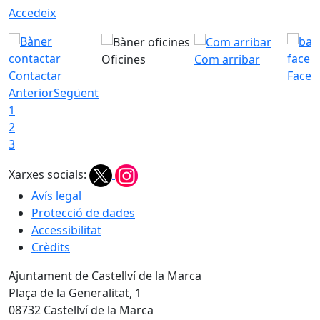
Accedeix
Oficines
Com arribar
Contactar
Faceb
Anterior
Següent
1
2
3
Xarxes socials:
Avís legal
Protecció de dades
Accessibilitat
Crèdits
Ajuntament de Castellví de la Marca
Plaça de la Generalitat, 1
08732 Castellví de la Marca