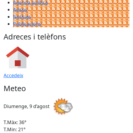
Agenda política
Avisos
Notícies
Publicacions
Adreces i telèfons
Accedeix
Meteo
Diumenge, 9 d’agost
D
T.Màx: 36°
T
T.Min: 21°
T