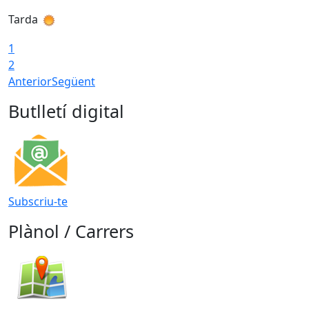
Tarda
T
1
2
Anterior
Següent
Butlletí digital
Subscriu-te
Plànol / Carrers