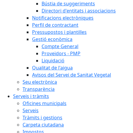
Bústia de suggeriments
Directori d'entitats i associacions
Notificacions electròniques
Perfil de contractant
Pressupostos i plantilles
Gestió econòmica
Compte General
Proveïdors - PMP
Liquidació
Qualitat de l'aigua
Avisos del Servei de Sanitat Vegetal
Seu electrònica
Transparència
Serveis i tràmits
Oficines municipals
Serveis
Tràmits i gestions
Carpeta ciutadana
Impostos