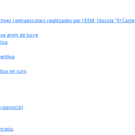
rtives i extraescolars realitzades per l'EEM, l'escola "El Caste
nse ànim de lucre
tiva
titiva
ius en curs
s-oposició)
tratiu