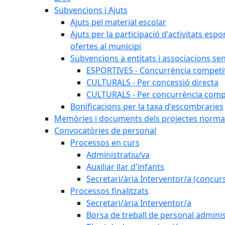
Subvencions i Ajuts
Ajuts pel material escolar
Ajuts per la participació d'activitats espo
ofertes al municipi
Subvencions a entitats i associacions se
ESPORTIVES - Concurrència competi
CULTURALS - Per concessió directa
CULTURALS - Per concurrència compe
Bonificacions per la taxa d'escombraries
Memòries i documents dels projectes normat
Convocatòries de personal
Processos en curs
Administratiu/va
Auxiliar llar d'infants
Secretari/ària Interventor/a (concur
Processos finalitzats
Secretari/ària Interventor/a
Borsa de treball de personal adminis