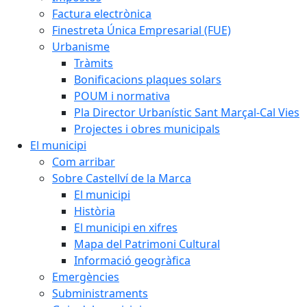
Factura electrònica
Finestreta Única Empresarial (FUE)
Urbanisme
Tràmits
Bonificacions plaques solars
POUM i normativa
Pla Director Urbanístic Sant Marçal-Cal Vies
Projectes i obres municipals
El municipi
Com arribar
Sobre Castellví de la Marca
El municipi
Història
El municipi en xifres
Mapa del Patrimoni Cultural
Informació geogràfica
Emergències
Subministraments