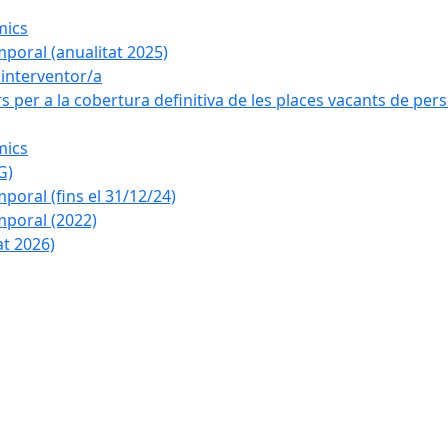
mics
poral (anualitat 2025)
a interventor/a
 per a la cobertura definitiva de les places vacants de pers
mics
G)
oral (fins el 31/12/24)
poral (2022)
at 2026)