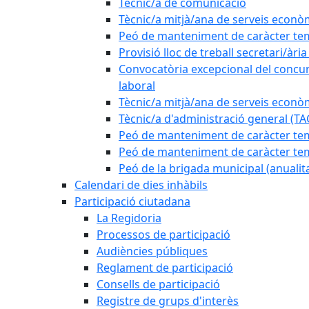
Tècnic/a de comunicació
Tècnic/a mitjà/ana de serveis econò
Peó de manteniment de caràcter tem
Provisió lloc de treball secretari/àri
Convocatòria excepcional del concurs
laboral
Tècnic/a mitjà/ana de serveis econò
Tècnic/a d'administració general (TA
Peó de manteniment de caràcter temp
Peó de manteniment de caràcter tem
Peó de la brigada municipal (anualit
Calendari de dies inhàbils
Participació ciutadana
La Regidoria
Processos de participació
Audiències públiques
Reglament de participació
Consells de participació
Registre de grups d'interès