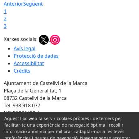
Anterior
Següent
1
2
3
Xarxes socials:
Avís legal
Protecció de dades
Accessibilitat
Crèdits
Ajuntament de Castellví de la Marca
Plaça de la Generalitat, 1
08732 Castellví de la Marca
Tel. 938 918 077
NIF P0806400H
Aquest lloc web fa servir cookies pròpies i de tercers per
Amb la col·laboració de:
facilitar-te una experiència de navegació òptima i recollir
informació anònima per millorar i adaptar-nos a les teves
preferències i pautes de navegació. Navegar sense acceptar