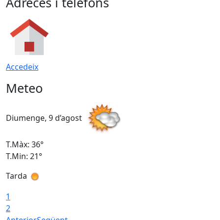
Adreces i telèfons
Accedeix
Meteo
Diumenge, 9 d’agost
D
T.Màx: 36°
T
T.Min: 21°
T
Tarda
T
1
2
Anterior
Següent