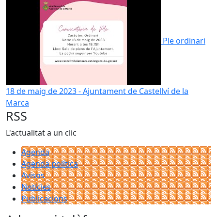
Ple ordinari
18 de maig de 2023 - Ajuntament de Castellví de la
Marca
RSS
L'actualitat a un clic
Agenda
Agenda política
Avisos
Notícies
Publicacions