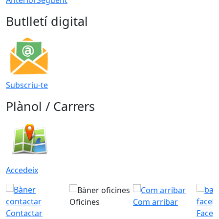
Butlletí digital
Subscriu-te
Plànol / Carrers
Accedeix
Oficines
Com arribar
Contactar
Faceb