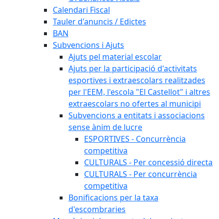
Calendari Fiscal
Tauler d'anuncis / Edictes
BAN
Subvencions i Ajuts
Ajuts pel material escolar
Ajuts per la participació d'activitats
esportives i extraescolars realitzades
per l'EEM, l'escola "El Castellot" i altres
extraescolars no ofertes al municipi
Subvencions a entitats i associacions
sense ànim de lucre
ESPORTIVES - Concurrència
competitiva
CULTURALS - Per concessió directa
CULTURALS - Per concurrència
competitiva
Bonificacions per la taxa
d'escombraries