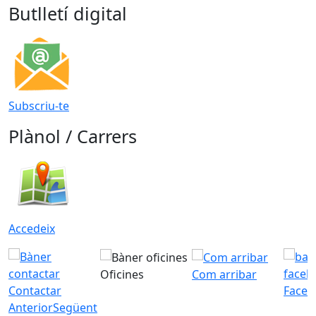
Butlletí digital
Subscriu-te
Plànol / Carrers
Accedeix
Oficines
Com arribar
Contactar
Faceb
Anterior
Següent