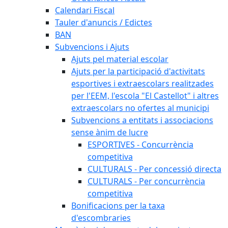
Calendari Fiscal
Tauler d'anuncis / Edictes
BAN
Subvencions i Ajuts
Ajuts pel material escolar
Ajuts per la participació d'activitats
esportives i extraescolars realitzades
per l'EEM, l'escola "El Castellot" i altres
extraescolars no ofertes al municipi
Subvencions a entitats i associacions
sense ànim de lucre
ESPORTIVES - Concurrència
competitiva
CULTURALS - Per concessió directa
CULTURALS - Per concurrència
competitiva
Bonificacions per la taxa
d'escombraries