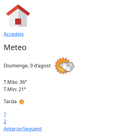
Accedeix
Meteo
Diumenge, 9 d’agost
D
T.Màx: 36°
T
T.Min: 21°
T
Tarda
T
1
2
Anterior
Següent