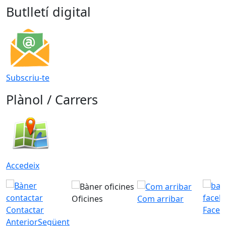
Butlletí digital
Subscriu-te
Plànol / Carrers
Accedeix
Oficines
Com arribar
Contactar
Faceb
Anterior
Següent