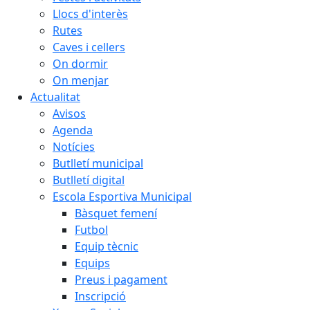
Llocs d'interès
Rutes
Caves i cellers
On dormir
On menjar
Actualitat
Avisos
Agenda
Notícies
Butlletí municipal
Butlletí digital
Escola Esportiva Municipal
Bàsquet femení
Futbol
Equip tècnic
Equips
Preus i pagament
Inscripció