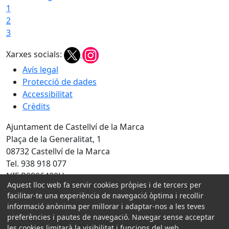
1
2
3
Xarxes socials:
Avís legal
Protecció de dades
Accessibilitat
Crèdits
Ajuntament de Castellví de la Marca
Plaça de la Generalitat, 1
08732 Castellví de la Marca
Tel. 938 918 077
NIF P0806400H
Aquest lloc web fa servir cookies pròpies i de tercers per
facilitar-te una experiència de navegació òptima i recollir
Amb la col·laboració de:
informació anònima per millorar i adaptar-nos a les teves
preferències i pautes de navegació. Navegar sense acceptar
les cookies limitarà la visibilitat i funcions del web.