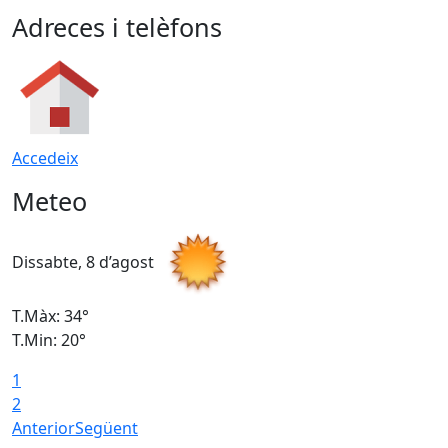
Adreces i telèfons
Accedeix
Meteo
Dissabte, 8 d’agost
D
T.Màx: 34°
T
T.Min: 20°
T
1
2
Anterior
Següent