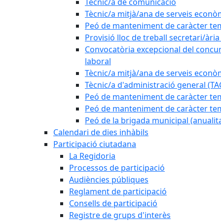
Tècnic/a de comunicació
Tècnic/a mitjà/ana de serveis econò
Peó de manteniment de caràcter tem
Provisió lloc de treball secretari/àri
Convocatòria excepcional del concurs
laboral
Tècnic/a mitjà/ana de serveis econò
Tècnic/a d'administració general (TA
Peó de manteniment de caràcter temp
Peó de manteniment de caràcter tem
Peó de la brigada municipal (anualit
Calendari de dies inhàbils
Participació ciutadana
La Regidoria
Processos de participació
Audiències públiques
Reglament de participació
Consells de participació
Registre de grups d'interès