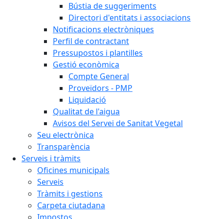
Bústia de suggeriments
Directori d'entitats i associacions
Notificacions electròniques
Perfil de contractant
Pressupostos i plantilles
Gestió econòmica
Compte General
Proveïdors - PMP
Liquidació
Qualitat de l'aigua
Avisos del Servei de Sanitat Vegetal
Seu electrònica
Transparència
Serveis i tràmits
Oficines municipals
Serveis
Tràmits i gestions
Carpeta ciutadana
Impostos