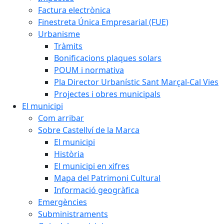
Factura electrònica
Finestreta Única Empresarial (FUE)
Urbanisme
Tràmits
Bonificacions plaques solars
POUM i normativa
Pla Director Urbanístic Sant Marçal-Cal Vies
Projectes i obres municipals
El municipi
Com arribar
Sobre Castellví de la Marca
El municipi
Història
El municipi en xifres
Mapa del Patrimoni Cultural
Informació geogràfica
Emergències
Subministraments