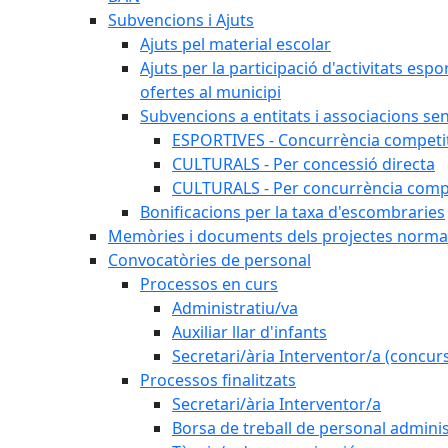
Subvencions i Ajuts
Ajuts pel material escolar
Ajuts per la participació d'activitats espo
ofertes al municipi
Subvencions a entitats i associacions se
ESPORTIVES - Concurrència competi
CULTURALS - Per concessió directa
CULTURALS - Per concurrència compe
Bonificacions per la taxa d'escombraries
Memòries i documents dels projectes normat
Convocatòries de personal
Processos en curs
Administratiu/va
Auxiliar llar d'infants
Secretari/ària Interventor/a (concur
Processos finalitzats
Secretari/ària Interventor/a
Borsa de treball de personal adminis