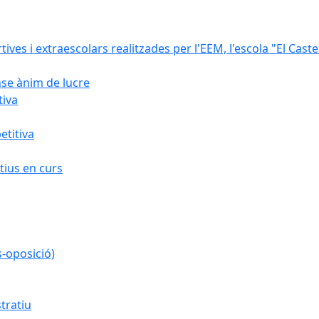
rtives i extraescolars realitzades per l'EEM, l'escola "El Caste
nse ànim de lucre
tiva
titiva
ius en curs
s-oposició)
tratiu