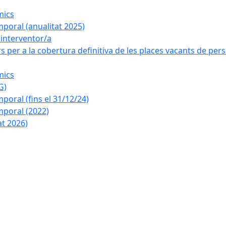
mics
poral (anualitat 2025)
a interventor/a
 per a la cobertura definitiva de les places vacants de pers
mics
G)
oral (fins el 31/12/24)
poral (2022)
at 2026)