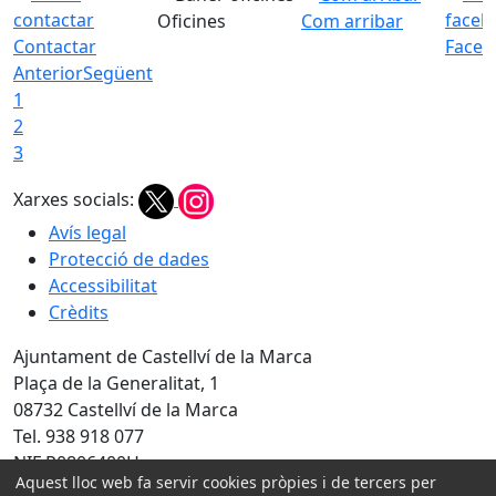
Oficines
Com arribar
Contactar
Faceb
Anterior
Següent
1
2
3
Xarxes socials:
Avís legal
Protecció de dades
Accessibilitat
Crèdits
Ajuntament de Castellví de la Marca
Plaça de la Generalitat, 1
08732 Castellví de la Marca
Tel. 938 918 077
NIF P0806400H
Aquest lloc web fa servir cookies pròpies i de tercers per