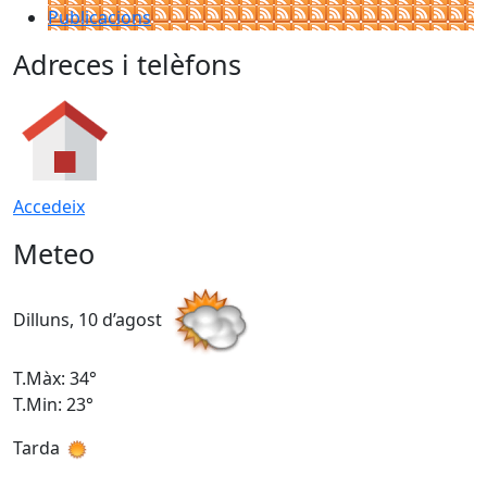
Publicacions
Adreces i telèfons
Accedeix
Meteo
Dilluns, 10 d’agost
D
T.Màx: 34°
T
T.Min: 23°
T
Tarda
T