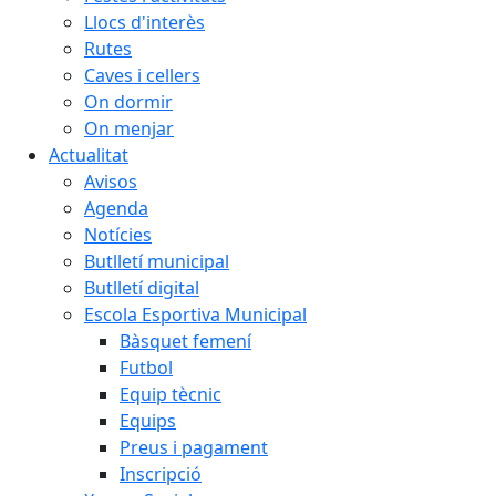
Llocs d'interès
Rutes
Caves i cellers
On dormir
On menjar
Actualitat
Avisos
Agenda
Notícies
Butlletí municipal
Butlletí digital
Escola Esportiva Municipal
Bàsquet femení
Futbol
Equip tècnic
Equips
Preus i pagament
Inscripció