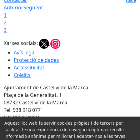
Contactar
Faceb
Anterior
Següent
1
2
3
Xarxes socials:
Avís legal
Protecció de dades
Accessibilitat
Crèdits
Ajuntament de Castellví de la Marca
Plaça de la Generalitat, 1
08732 Castellví de la Marca
Tel. 938 918 077
NIF P0806400H
Aquest lloc web fa servir cookies pròpies i de tercers per
facilitar-te una experiència de navegació òptima i recollir
Amb la col·laboració de:
informació anònima per millorar i adaptar-nos a les teves