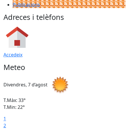
Publicacions
Adreces i telèfons
Accedeix
Meteo
Divendres, 7 d’agost
D
T.Màx: 33°
T
T.Min: 22°
T
1
2