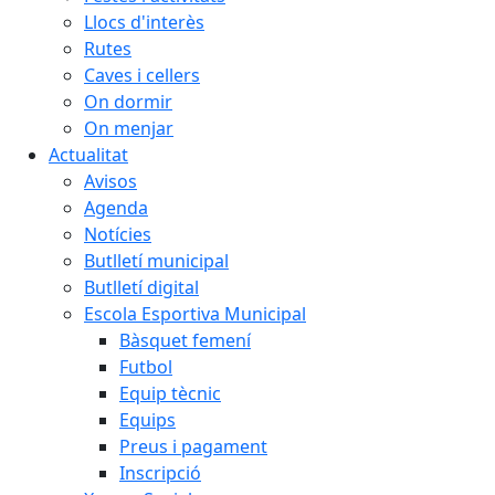
Llocs d'interès
Rutes
Caves i cellers
On dormir
On menjar
Actualitat
Avisos
Agenda
Notícies
Butlletí municipal
Butlletí digital
Escola Esportiva Municipal
Bàsquet femení
Futbol
Equip tècnic
Equips
Preus i pagament
Inscripció