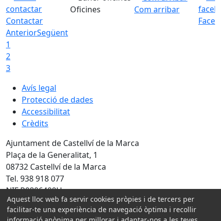
Oficines
Com arribar
Contactar
Faceb
Anterior
Següent
1
2
3
Avís legal
Protecció de dades
Accessibilitat
Crèdits
Ajuntament de Castellví de la Marca
Plaça de la Generalitat, 1
08732 Castellví de la Marca
Tel. 938 918 077
NIF P0806400H
Aquest lloc web fa servir cookies pròpies i de tercers per
Amb la col·laboració de:
facilitar-te una experiència de navegació òptima i recollir
informació anònima per millorar i adaptar-nos a les teves