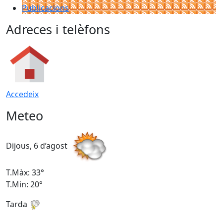
Publicacions
Adreces i telèfons
Accedeix
Meteo
Dijous, 6 d’agost
D
T.Màx: 33°
T
T.Min: 20°
T
Tarda