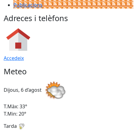
Publicacions
Adreces i telèfons
Accedeix
Meteo
Dijous, 6 d’agost
D
T.Màx: 33°
T
T.Min: 20°
T
Tarda