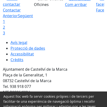
Oficines
Com arribar
Contactar
Faceb
Anterior
Següent
1
2
3
Avís legal
Protecció de dades
Accessibilitat
Crèdits
Ajuntament de Castellví de la Marca
Plaça de la Generalitat, 1
08732 Castellví de la Marca
Tel. 938 918 077
NIF P0806400H
Aquest lloc web fa servir cookies pròpies i de tercers per
Amb la col·laboració de:
facilitar-te una experiència de navegació òptima i recollir
informació anònima per millorar i adaptar-nos a les teves