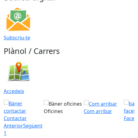
Subscriu-te
Plànol / Carrers
Accedeix
Oficines
Com arribar
Contactar
Faceb
Anterior
Següent
1