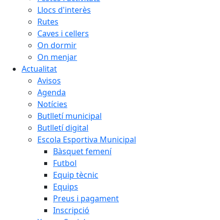
Llocs d'interès
Rutes
Caves i cellers
On dormir
On menjar
Actualitat
Avisos
Agenda
Notícies
Butlletí municipal
Butlletí digital
Escola Esportiva Municipal
Bàsquet femení
Futbol
Equip tècnic
Equips
Preus i pagament
Inscripció