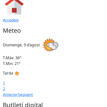
Accedeix
Meteo
Diumenge, 9 d’agost
D
T.Màx: 36°
T
T.Min: 21°
T
Tarda
T
1
2
Anterior
Següent
Butlletí digital