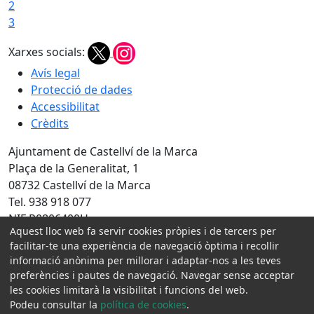
2
3
Xarxes socials:
Avís legal
Protecció de dades
Accessibilitat
Crèdits
Ajuntament de Castellví de la Marca
Plaça de la Generalitat, 1
08732 Castellví de la Marca
Tel. 938 918 077
NIF P0806400H
Aquest lloc web fa servir cookies pròpies i de tercers per
Amb la col·laboració de:
facilitar-te una experiència de navegació òptima i recollir
informació anònima per millorar i adaptar-nos a les teves
preferències i pautes de navegació. Navegar sense acceptar
les cookies limitarà la visibilitat i funcions del web.
Podeu consultar la
política de cookies
.