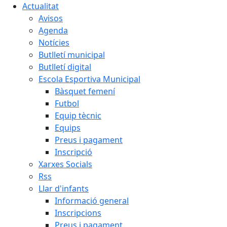
Actualitat
Avisos
Agenda
Notícies
Butlletí municipal
Butlletí digital
Escola Esportiva Municipal
Bàsquet femení
Futbol
Equip tècnic
Equips
Preus i pagament
Inscripció
Xarxes Socials
Rss
Llar d'infants
Informació general
Inscripcions
Preus i pagament