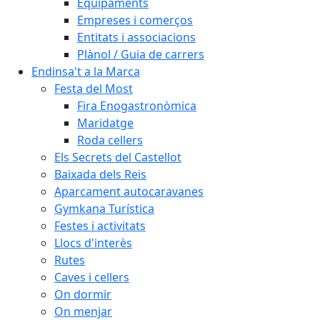
Equipaments
Empreses i comerços
Entitats i associacions
Plànol / Guia de carrers
Endinsa't a la Marca
Festa del Most
Fira Enogastronòmica
Maridatge
Roda cellers
Els Secrets del Castellot
Baixada dels Reis
Aparcament autocaravanes
Gymkana Turística
Festes i activitats
Llocs d'interès
Rutes
Caves i cellers
On dormir
On menjar