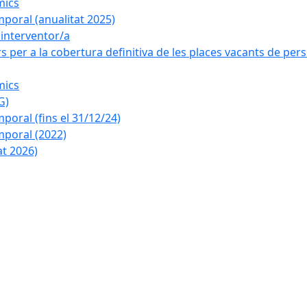
mics
poral (anualitat 2025)
a interventor/a
 per a la cobertura definitiva de les places vacants de pers
mics
G)
oral (fins el 31/12/24)
poral (2022)
at 2026)