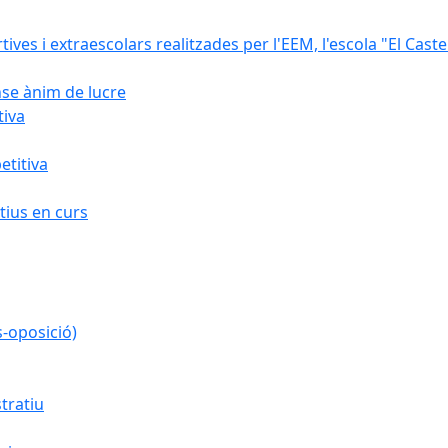
rtives i extraescolars realitzades per l'EEM, l'escola "El Caste
nse ànim de lucre
tiva
titiva
ius en curs
s-oposició)
tratiu