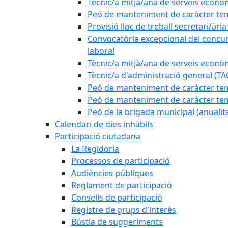
Tècnic/a mitjà/ana de serveis econò
Peó de manteniment de caràcter tem
Provisió lloc de treball secretari/àri
Convocatòria excepcional del concurs
laboral
Tècnic/a mitjà/ana de serveis econò
Tècnic/a d'administració general (TA
Peó de manteniment de caràcter temp
Peó de manteniment de caràcter tem
Peó de la brigada municipal (anualit
Calendari de dies inhàbils
Participació ciutadana
La Regidoria
Processos de participació
Audiències públiques
Reglament de participació
Consells de participació
Registre de grups d'interès
Bústia de suggeriments