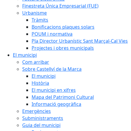
Finestreta Única Empresarial (FUE)
Urbanisme
Tràmits
Bonificacions plaques solars
POUM i normativa
Pla Director Urbanístic Sant Marçal-Cal Vies
Projectes i obres municipals
El municipi
Com arribar
Sobre Castellví de la Marca
El municipi
Història
El municipi en xifres
Mapa del Patrimoni Cultural
Informació geogràfica
Emergències
Subministraments
Guia del municipi