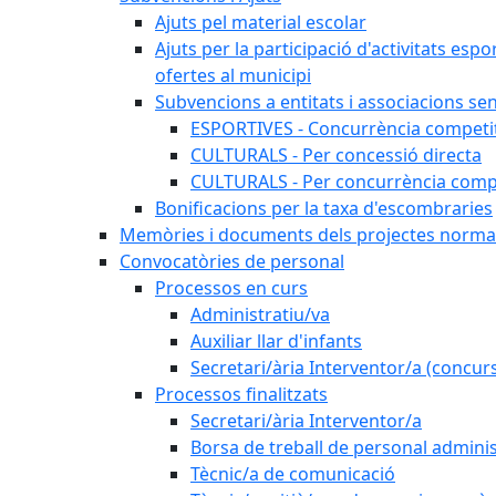
Ajuts pel material escolar
Ajuts per la participació d'activitats espo
ofertes al municipi
Subvencions a entitats i associacions se
ESPORTIVES - Concurrència competi
CULTURALS - Per concessió directa
CULTURALS - Per concurrència compe
Bonificacions per la taxa d'escombraries
Memòries i documents dels projectes normat
Convocatòries de personal
Processos en curs
Administratiu/va
Auxiliar llar d'infants
Secretari/ària Interventor/a (concur
Processos finalitzats
Secretari/ària Interventor/a
Borsa de treball de personal adminis
Tècnic/a de comunicació