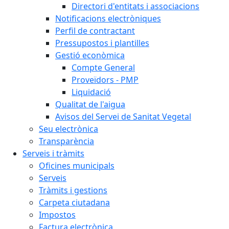
Directori d'entitats i associacions
Notificacions electròniques
Perfil de contractant
Pressupostos i plantilles
Gestió econòmica
Compte General
Proveïdors - PMP
Liquidació
Qualitat de l'aigua
Avisos del Servei de Sanitat Vegetal
Seu electrònica
Transparència
Serveis i tràmits
Oficines municipals
Serveis
Tràmits i gestions
Carpeta ciutadana
Impostos
Factura electrònica