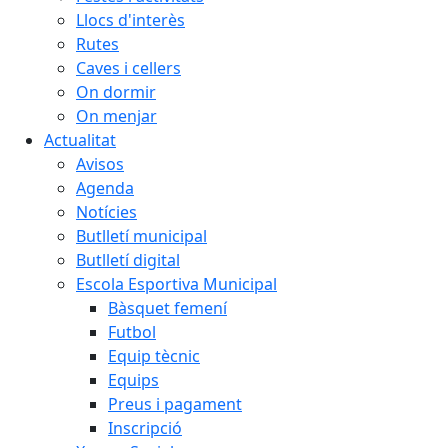
Llocs d'interès
Rutes
Caves i cellers
On dormir
On menjar
Actualitat
Avisos
Agenda
Notícies
Butlletí municipal
Butlletí digital
Escola Esportiva Municipal
Bàsquet femení
Futbol
Equip tècnic
Equips
Preus i pagament
Inscripció