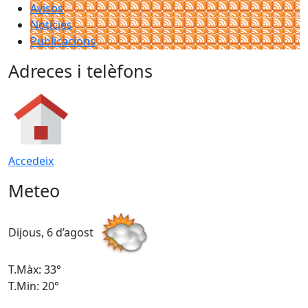
Avisos
Notícies
Publicacions
Adreces i telèfons
Accedeix
Meteo
Dijous, 6 d’agost
D
T.Màx: 33°
T
T.Min: 20°
T