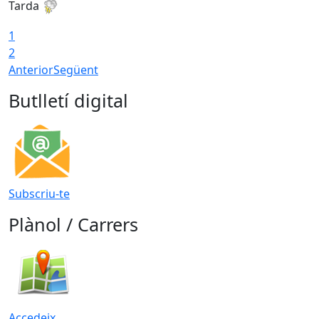
Tarda
1
2
Anterior
Següent
Butlletí digital
Subscriu-te
Plànol / Carrers
Accedeix