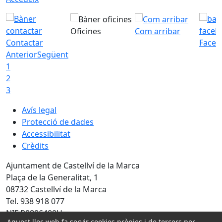
Oficines
Com arribar
Contactar
Faceb
Anterior
Següent
1
2
3
Avís legal
Protecció de dades
Accessibilitat
Crèdits
Ajuntament de Castellví de la Marca
Plaça de la Generalitat, 1
08732 Castellví de la Marca
Tel. 938 918 077
NIF P0806400H
Aquest lloc web fa servir cookies pròpies i de tercers per