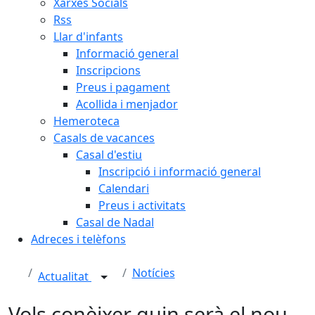
Xarxes Socials
Rss
Llar d'infants
Informació general
Inscripcions
Preus i pagament
Acollida i menjador
Hemeroteca
Casals de vacances
Casal d'estiu
Inscripció i informació general
Calendari
Preus i activitats
Casal de Nadal
Adreces i telèfons
Notícies
Actualitat
Vols conèixer quin serà el nou