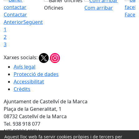
Oficines
Com arribar
Contactar
Faceb
Anterior
Següent
1
2
3
Xarxes socials:
Avís legal
Protecció de dades
Accessibilitat
Crèdits
Ajuntament de Castellví de la Marca
Plaça de la Generalitat, 1
08732 Castellví de la Marca
Tel. 938 918 077
NIF P0806400H
Aquest lloc web fa servir cookies pròpies i de tercers per