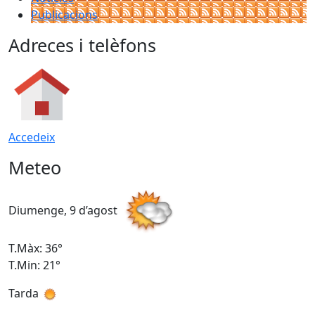
Publicacions
Adreces i telèfons
Accedeix
Meteo
Diumenge, 9 d’agost
D
T.Màx: 36°
T
T.Min: 21°
T
Tarda
T