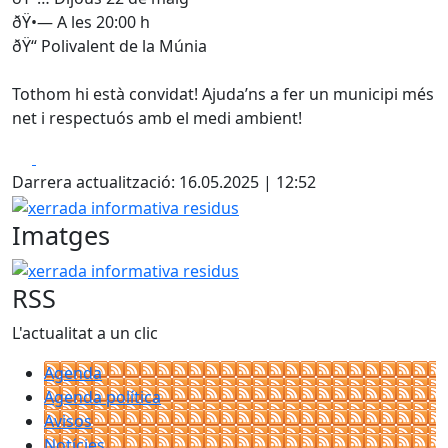
ðŸ•— A les 20:00 h
ðŸ“ Polivalent de la Múnia
Tothom hi està convidat! Ajuda’ns a fer un municipi més
net i respectuós amb el medi ambient!
Facebook
X
Darrera actualització: 16.05.2025 | 12:52
xerrada informativa residus
Imatges
xerrada informativa residus
RSS
L'actualitat a un clic
Agenda
Agenda política
Avisos
Notícies