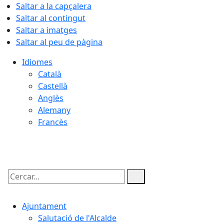
Saltar a la capçalera
Saltar al contingut
Saltar a imatges
Saltar al peu de pàgina
Idiomes
Català
Castellà
Anglès
Alemany
Francès
09.08.2026 | 05:23
Cercar:
Ajuntament
Salutació de l'Alcalde