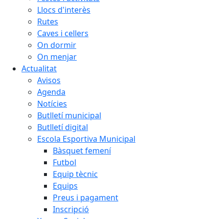
Llocs d'interès
Rutes
Caves i cellers
On dormir
On menjar
Actualitat
Avisos
Agenda
Notícies
Butlletí municipal
Butlletí digital
Escola Esportiva Municipal
Bàsquet femení
Futbol
Equip tècnic
Equips
Preus i pagament
Inscripció