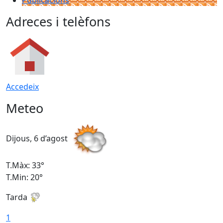
Adreces i telèfons
Accedeix
Meteo
Dijous, 6 d’agost
D
T.Màx: 33°
T
T.Min: 20°
T
Tarda
1