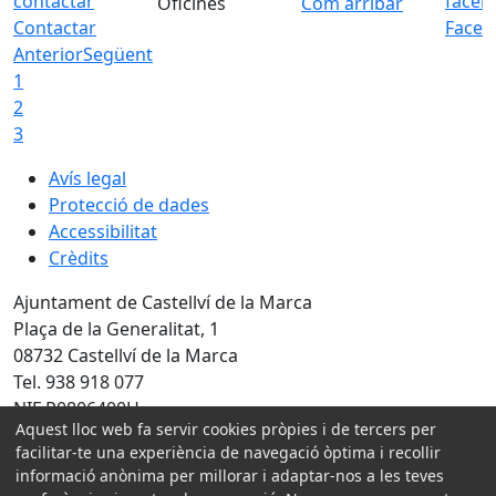
Oficines
Com arribar
Contactar
Faceb
Anterior
Següent
1
2
3
Avís legal
Protecció de dades
Accessibilitat
Crèdits
Ajuntament de Castellví de la Marca
Plaça de la Generalitat, 1
08732 Castellví de la Marca
Tel. 938 918 077
NIF P0806400H
Aquest lloc web fa servir cookies pròpies i de tercers per
Amb la col·laboració de:
facilitar-te una experiència de navegació òptima i recollir
informació anònima per millorar i adaptar-nos a les teves