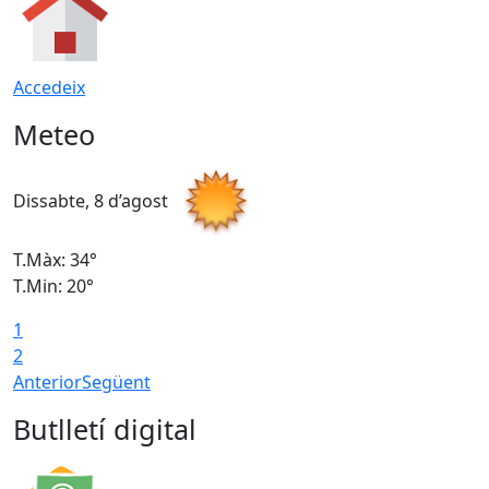
Accedeix
Meteo
Dissabte, 8 d’agost
D
T.Màx: 34°
T
T.Min: 20°
T
1
2
Anterior
Següent
Butlletí digital