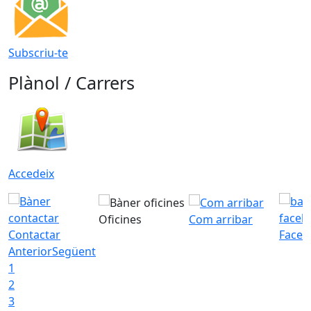
Subscriu-te
Plànol / Carrers
Accedeix
Oficines
Com arribar
Contactar
Faceb
Anterior
Següent
1
2
3