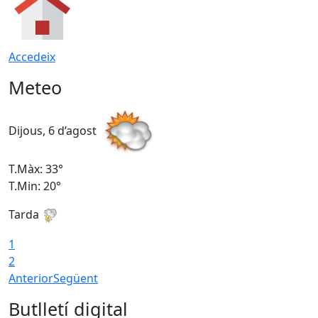
Accedeix
Meteo
Dijous, 6 d’agost
D
T.Màx: 33°
T
T.Min: 20°
T
Tarda
1
2
Anterior
Següent
Butlletí digital