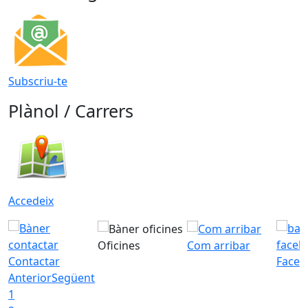
Subscriu-te
Plànol / Carrers
Accedeix
Oficines
Com arribar
Contactar
Faceb
Anterior
Següent
1