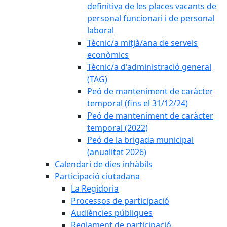
definitiva de les places vacants de
personal funcionari i de personal
laboral
Tècnic/a mitjà/ana de serveis
econòmics
Tècnic/a d'administració general
(TAG)
Peó de manteniment de caràcter
temporal (fins el 31/12/24)
Peó de manteniment de caràcter
temporal (2022)
Peó de la brigada municipal
(anualitat 2026)
Calendari de dies inhàbils
Participació ciutadana
La Regidoria
Processos de participació
Audiències públiques
Reglament de participació