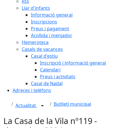
Rss
Llar d'infants
Informació general
Inscripcions
Preus i pagament
Acollida i menjador
Hemeroteca
Casals de vacances
Casal d'estiu
Inscripció i informació general
Calendari
Preus i activitats
Casal de Nadal
Adreces i telèfons
Butlletí municipal
Actualitat
La Casa de la Vila nº119 -