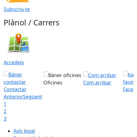
Subscriu-te
Plànol / Carrers
Accedeix
Oficines
Com arribar
Contactar
Faceb
Anterior
Següent
1
2
3
Avís legal