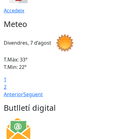
Accedeix
Meteo
Divendres, 7 d’agost
D
T.Màx: 33°
T
T.Min: 22°
T
1
2
Anterior
Següent
Butlletí digital