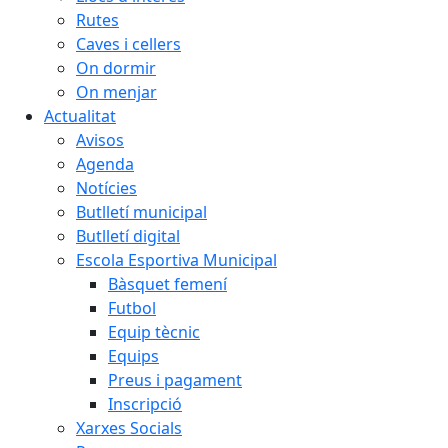
Rutes
Caves i cellers
On dormir
On menjar
Actualitat
Avisos
Agenda
Notícies
Butlletí municipal
Butlletí digital
Escola Esportiva Municipal
Bàsquet femení
Futbol
Equip tècnic
Equips
Preus i pagament
Inscripció
Xarxes Socials