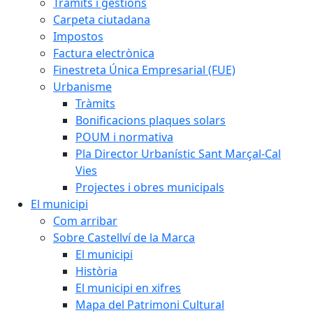
Tràmits i gestions
Carpeta ciutadana
Impostos
Factura electrònica
Finestreta Única Empresarial (FUE)
Urbanisme
Tràmits
Bonificacions plaques solars
POUM i normativa
Pla Director Urbanístic Sant Marçal-Cal
Vies
Projectes i obres municipals
El municipi
Com arribar
Sobre Castellví de la Marca
El municipi
Història
El municipi en xifres
Mapa del Patrimoni Cultural