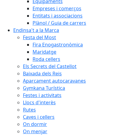
Equipaments
Empreses i comerços
Entitats i associacions
Plànol / Guia de carrers
Endinsa't a la Marca
Festa del Most
Fira Enogastronòmica
Maridatge
Roda cellers
Els Secrets del Castellot
Baixada dels Reis
Aparcament autocaravanes
Gymkana Turística
Festes i activitats
Llocs d'interès
Rutes
Caves i cellers
On dormir
On menjar