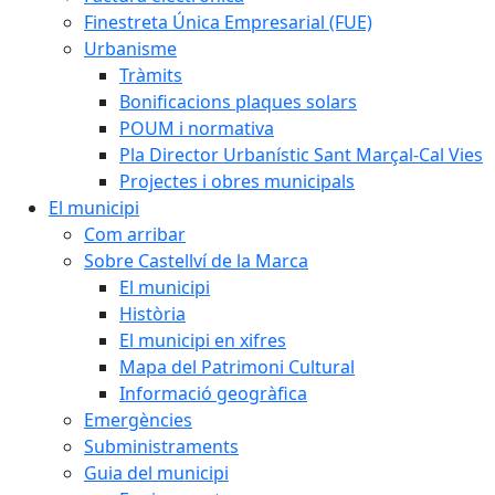
Finestreta Única Empresarial (FUE)
Urbanisme
Tràmits
Bonificacions plaques solars
POUM i normativa
Pla Director Urbanístic Sant Marçal-Cal Vies
Projectes i obres municipals
El municipi
Com arribar
Sobre Castellví de la Marca
El municipi
Història
El municipi en xifres
Mapa del Patrimoni Cultural
Informació geogràfica
Emergències
Subministraments
Guia del municipi