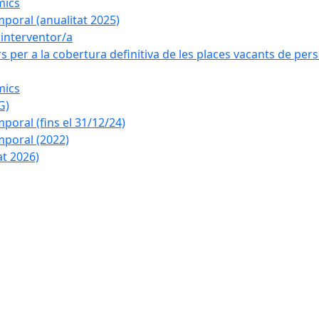
mics
poral (anualitat 2025)
a interventor/a
 per a la cobertura definitiva de les places vacants de pers
mics
G)
oral (fins el 31/12/24)
poral (2022)
at 2026)