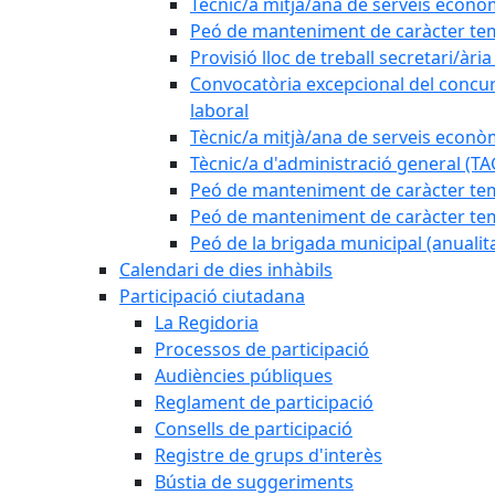
Tècnic/a mitjà/ana de serveis econò
Peó de manteniment de caràcter tem
Provisió lloc de treball secretari/àri
Convocatòria excepcional del concurs
laboral
Tècnic/a mitjà/ana de serveis econò
Tècnic/a d'administració general (TA
Peó de manteniment de caràcter temp
Peó de manteniment de caràcter tem
Peó de la brigada municipal (anualit
Calendari de dies inhàbils
Participació ciutadana
La Regidoria
Processos de participació
Audiències públiques
Reglament de participació
Consells de participació
Registre de grups d'interès
Bústia de suggeriments