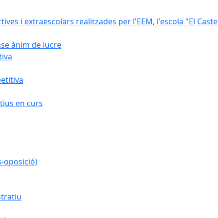
rtives i extraescolars realitzades per l'EEM, l'escola "El Caste
nse ànim de lucre
tiva
titiva
ius en curs
s-oposició)
tratiu