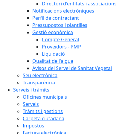
Directori d'entitats i associacions
Notificacions electròniques
Perfil de contractant
Pressupostos i plantilles
Gestió econòmica
Compte General
Proveïdors - PMP
Liquidació
Qualitat de l'aigua
Avisos del Servei de Sanitat Vegetal
Seu electrònica
Transparència
Serveis i tràmits
Oficines municipals
Serveis
Tràmits i gestions
Carpeta ciutadana
Impostos
Factura electrònica