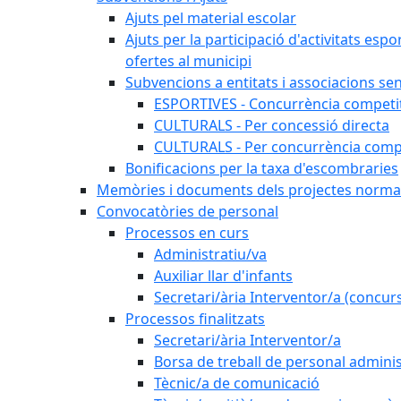
Ajuts pel material escolar
Ajuts per la participació d'activitats espo
ofertes al municipi
Subvencions a entitats i associacions se
ESPORTIVES - Concurrència competi
CULTURALS - Per concessió directa
CULTURALS - Per concurrència compe
Bonificacions per la taxa d'escombraries
Memòries i documents dels projectes normat
Convocatòries de personal
Processos en curs
Administratiu/va
Auxiliar llar d'infants
Secretari/ària Interventor/a (concur
Processos finalitzats
Secretari/ària Interventor/a
Borsa de treball de personal adminis
Tècnic/a de comunicació