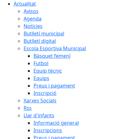
Actualitat
Avisos
Agenda
Notícies
Butlletí municipal
Butlletí digital
Escola Esportiva Municipal
Bàsquet femení
Futbol
Equip tècnic
Equips
Preus i pagament
Inscripció
Xarxes Socials
Rss
Llar d'infants
Informació general
Inscripcions
Preus i pagament