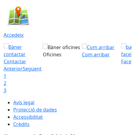
Accedeix
Oficines
Com arribar
Contactar
Faceb
Anterior
Següent
1
2
3
Avís legal
Protecció de dades
Accessibilitat
Crèdits