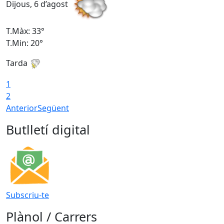
Dijous, 6 d’agost
D
T.Màx: 33°
T
T.Min: 20°
T
Tarda
1
2
Anterior
Següent
Butlletí digital
Subscriu-te
Plànol / Carrers