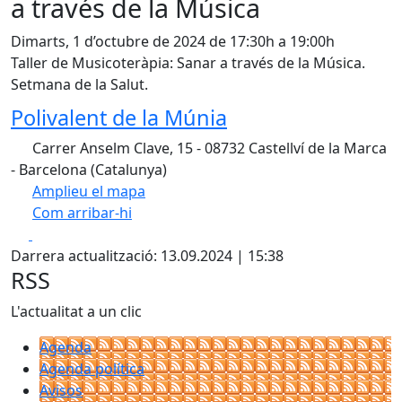
a través de la Música
Dimarts, 1 d’octubre de 2024 de 17:30h a 19:00h
Taller de Musicoteràpia: Sanar a través de la Música.
Setmana de la Salut.
Polivalent de la Múnia
Carrer Anselm Clave, 15 - 08732 Castellví de la Marca
- Barcelona (Catalunya)
Amplieu el mapa
Com arribar-hi
Leaflet
| ©
OpenStreetMap
contributors
Facebook
X
+
Darrera actualització: 13.09.2024 | 15:38
−
RSS
L'actualitat a un clic
Agenda
Agenda política
Avisos