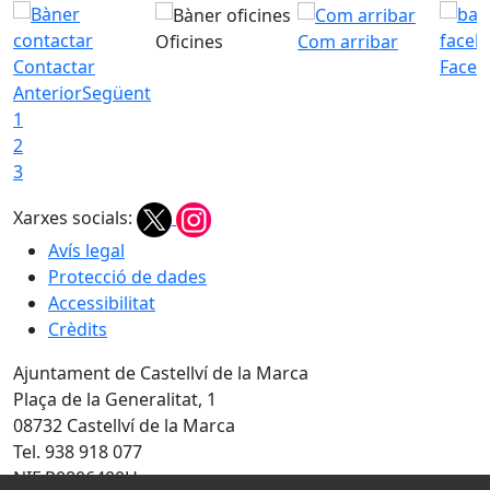
Oficines
Com arribar
Contactar
Faceb
Anterior
Següent
1
2
3
Xarxes socials:
Avís legal
Protecció de dades
Accessibilitat
Crèdits
Ajuntament de Castellví de la Marca
Plaça de la Generalitat, 1
08732 Castellví de la Marca
Tel. 938 918 077
NIF P0806400H