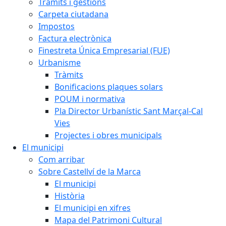
Tràmits i gestions
Carpeta ciutadana
Impostos
Factura electrònica
Finestreta Única Empresarial (FUE)
Urbanisme
Tràmits
Bonificacions plaques solars
POUM i normativa
Pla Director Urbanístic Sant Marçal-Cal
Vies
Projectes i obres municipals
El municipi
Com arribar
Sobre Castellví de la Marca
El municipi
Història
El municipi en xifres
Mapa del Patrimoni Cultural