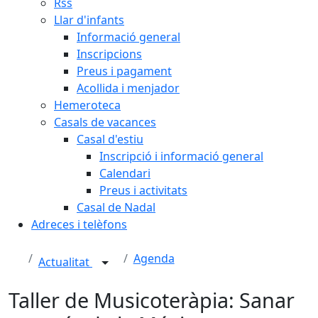
Rss
Llar d'infants
Informació general
Inscripcions
Preus i pagament
Acollida i menjador
Hemeroteca
Casals de vacances
Casal d'estiu
Inscripció i informació general
Calendari
Preus i activitats
Casal de Nadal
Adreces i telèfons
Agenda
Actualitat
Taller de Musicoteràpia: Sanar