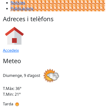
Notícies
Publicacions
Adreces i telèfons
Accedeix
Meteo
Diumenge, 9 d’agost
D
T.Màx: 36°
T
T.Min: 21°
T
Tarda
T