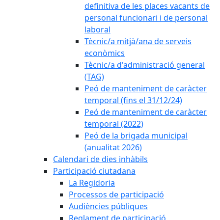
definitiva de les places vacants de
personal funcionari i de personal
laboral
Tècnic/a mitjà/ana de serveis
econòmics
Tècnic/a d'administració general
(TAG)
Peó de manteniment de caràcter
temporal (fins el 31/12/24)
Peó de manteniment de caràcter
temporal (2022)
Peó de la brigada municipal
(anualitat 2026)
Calendari de dies inhàbils
Participació ciutadana
La Regidoria
Processos de participació
Audiències públiques
Reglament de participació