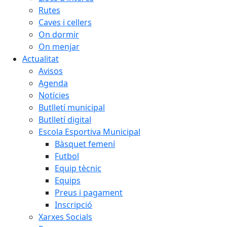
Rutes
Caves i cellers
On dormir
On menjar
Actualitat
Avisos
Agenda
Notícies
Butlletí municipal
Butlletí digital
Escola Esportiva Municipal
Bàsquet femení
Futbol
Equip tècnic
Equips
Preus i pagament
Inscripció
Xarxes Socials