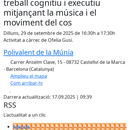
treball cognitiu i executiu
mitjançant la música i el
moviment del cos
Dilluns, 29 de setembre de 2025 de 16:30h a 17:30h
Activitat a càrrec de Ofelia Gusi.
Polivalent de la Múnia
Carrer Anselm Clave, 15 - 08732 Castellví de la Marca
- Barcelona (Catalunya)
Amplieu el mapa
Com arribar-hi
Leaflet
| ©
OpenStreetMap
contributors
Facebook
X
+
Darrera actualització: 17.09.2025 | 09:39
−
RSS
L'actualitat a un clic
Agenda