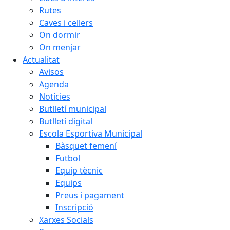
Rutes
Caves i cellers
On dormir
On menjar
Actualitat
Avisos
Agenda
Notícies
Butlletí municipal
Butlletí digital
Escola Esportiva Municipal
Bàsquet femení
Futbol
Equip tècnic
Equips
Preus i pagament
Inscripció
Xarxes Socials