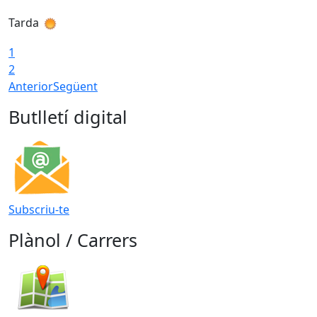
Tarda
T
1
2
Anterior
Següent
Butlletí digital
Subscriu-te
Plànol / Carrers