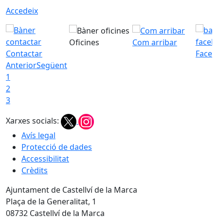
Accedeix
Oficines
Com arribar
Contactar
Faceb
Anterior
Següent
1
2
3
Xarxes socials:
Avís legal
Protecció de dades
Accessibilitat
Crèdits
Ajuntament de Castellví de la Marca
Plaça de la Generalitat, 1
08732 Castellví de la Marca