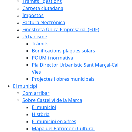
Tràmits i gestions
Carpeta ciutadana
Impostos
Factura electrònica
Finestreta Única Empresarial (FUE)
Urbanisme
Tràmits
Bonificacions plaques solars
POUM i normativa
Pla Director Urbanístic Sant Marçal-Cal
Vies
Projectes i obres municipals
El municipi
Com arribar
Sobre Castellví de la Marca
El municipi
Història
El municipi en xifres
Mapa del Patrimoni Cultural