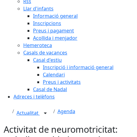
Rss
Llar d'infants
Informació general
Inscripcions
Preus i pagament
Acollida i menjador
Hemeroteca
Casals de vacances
Casal d'estiu
Inscripció i informació general
Calendari
Preus i activitats
Casal de Nadal
Adreces i telèfons
Agenda
Actualitat
Activitat de neuromotricitat: