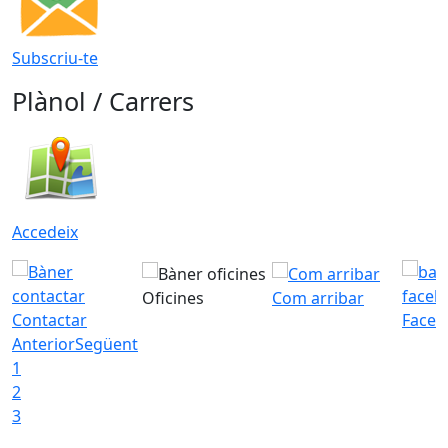
Subscriu-te
Plànol / Carrers
Accedeix
Oficines
Com arribar
Contactar
Faceb
Anterior
Següent
1
2
3