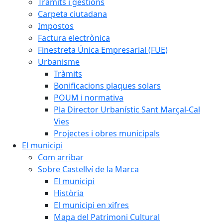
Tràmits i gestions
Carpeta ciutadana
Impostos
Factura electrònica
Finestreta Única Empresarial (FUE)
Urbanisme
Tràmits
Bonificacions plaques solars
POUM i normativa
Pla Director Urbanístic Sant Marçal-Cal
Vies
Projectes i obres municipals
El municipi
Com arribar
Sobre Castellví de la Marca
El municipi
Història
El municipi en xifres
Mapa del Patrimoni Cultural