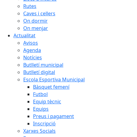
Rutes
Caves i cellers
On dormir
On menjar
Actualitat
Avisos
Agenda
Notícies
Butlletí municipal
Butlletí digital
Escola Esportiva Municipal
Bàsquet femení
Futbol
Equip tècnic
Equips
Preus i pagament
Inscripció
Xarxes Socials