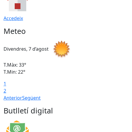
Accedeix
Meteo
Divendres, 7 d’agost
D
T.Màx: 33°
T
T.Min: 22°
T
1
2
Anterior
Següent
Butlletí digital