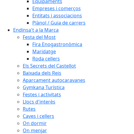
Equipaments
Empreses i comerços
Entitats i associacions
Plànol / Guia de carrers
Endinsa't a la Marca
Festa del Most
Fira Enogastronòmica
Maridatge
Roda cellers
Els Secrets del Castellot
Baixada dels Reis
Aparcament autocaravanes
Gymkana Turística
Festes i activitats
Llocs d'interès
Rutes
Caves i cellers
On dormir
On menjar