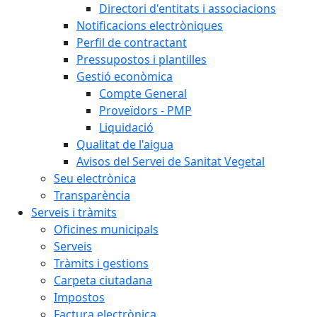
Directori d'entitats i associacions
Notificacions electròniques
Perfil de contractant
Pressupostos i plantilles
Gestió econòmica
Compte General
Proveïdors - PMP
Liquidació
Qualitat de l'aigua
Avisos del Servei de Sanitat Vegetal
Seu electrònica
Transparència
Serveis i tràmits
Oficines municipals
Serveis
Tràmits i gestions
Carpeta ciutadana
Impostos
Factura electrònica