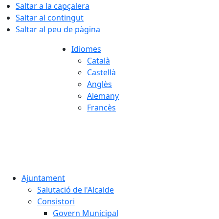
Saltar a la capçalera
Saltar al contingut
Saltar al peu de pàgina
Idiomes
Català
Castellà
Anglès
Alemany
Francès
06.08.2026 | 04:03
Ajuntament
Salutació de l'Alcalde
Consistori
Govern Municipal