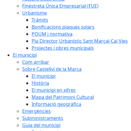
Finestreta Única Empresarial (FUE)
Urbanisme
Tràmits
Bonificacions plaques solars
POUM i normativa
Pla Director Urbanístic Sant Marçal-Cal Vies
Projectes i obres municipals
El municipi
Com arribar
Sobre Castellví de la Marca
El municipi
Història
El municipi en xifres
Mapa del Patrimoni Cultural
Informació geogràfica
Emergències
Subministraments
Guia del municipi