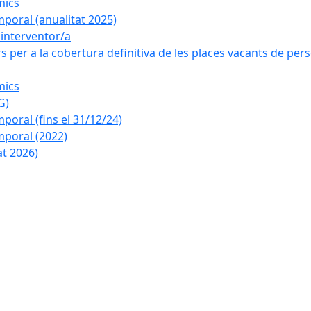
mics
poral (anualitat 2025)
a interventor/a
 per a la cobertura definitiva de les places vacants de pers
mics
G)
oral (fins el 31/12/24)
poral (2022)
at 2026)