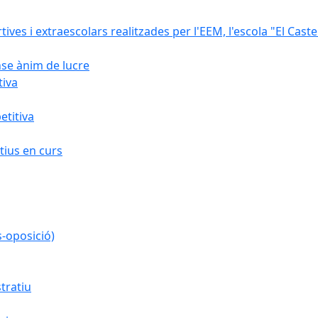
rtives i extraescolars realitzades per l'EEM, l'escola "El Caste
nse ànim de lucre
tiva
titiva
ius en curs
s-oposició)
tratiu