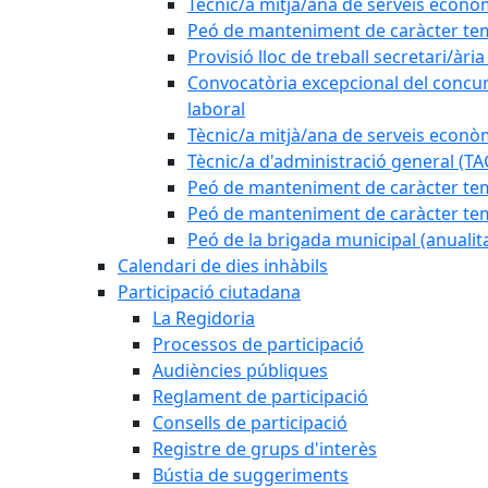
Tècnic/a mitjà/ana de serveis econò
Peó de manteniment de caràcter tem
Provisió lloc de treball secretari/àri
Convocatòria excepcional del concurs
laboral
Tècnic/a mitjà/ana de serveis econò
Tècnic/a d'administració general (TA
Peó de manteniment de caràcter temp
Peó de manteniment de caràcter tem
Peó de la brigada municipal (anualit
Calendari de dies inhàbils
Participació ciutadana
La Regidoria
Processos de participació
Audiències públiques
Reglament de participació
Consells de participació
Registre de grups d'interès
Bústia de suggeriments