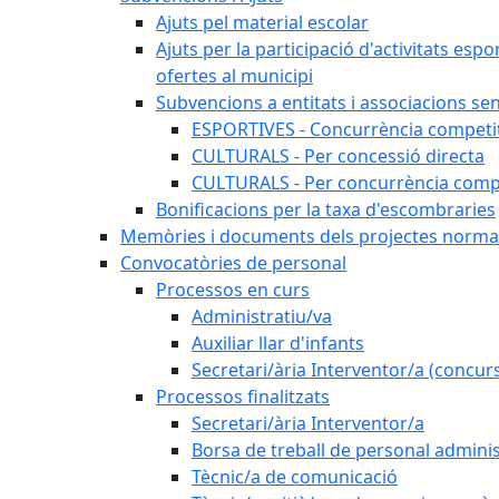
Ajuts pel material escolar
Ajuts per la participació d'activitats espo
ofertes al municipi
Subvencions a entitats i associacions se
ESPORTIVES - Concurrència competi
CULTURALS - Per concessió directa
CULTURALS - Per concurrència compe
Bonificacions per la taxa d'escombraries
Memòries i documents dels projectes normat
Convocatòries de personal
Processos en curs
Administratiu/va
Auxiliar llar d'infants
Secretari/ària Interventor/a (concur
Processos finalitzats
Secretari/ària Interventor/a
Borsa de treball de personal adminis
Tècnic/a de comunicació