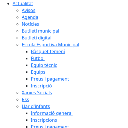
Actualitat
Avisos
Agenda
Notícies
Butlletí municipal
Butlletí digital
Escola Esportiva Municipal
Bàsquet femení
Futbol
Equip tècnic
Equips
Preus i pagament
Inscripció
Xarxes Socials
Rss
Llar d'infants
Informació general
Inscripcions
Preus i pagament